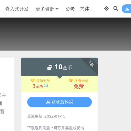
嵌入式开发
更多资源
公考
下载
10
金币
折扣会员
终身会员
3
免费
3折
金币
。它主
登录后购买
固
面
最近更新:
2022-01-15
下载遇到问题？可联系客服或反馈