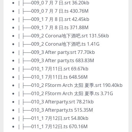
| ├──009_0 7 月 7 日.srt 36.20kb
| ├──009_0 7 月 7 日.ts 430.76M
| ├──009_1 7 月 8 日.srt 42.45kb
| ├──009_1 7 月 8 日.ts 371.88M
| ├──009_2 Corona地下酒吧.srt 131.56kb
| ├──009_2 Corona地下酒吧.ts 1.41G
| ├──009_3 After party.srt 77.70kb
| ├──009_3 After party.ts 683.83M
| ├──010_1 7月11日.srt 69.67kb
| ├──010_1 7月11日.ts 648.56M
| ├──010_2 FStorm Arch 太阳 夏季.srt 190.40kb
| ├──010_2 FStorm Arch 太阳 夏季.ts 3.71G
| ├──010_3 Afterparty.srt 78.21kb
| ├──010_3 Afterparty.ts 515.35M
| ├──011_1 7月12日.srt 54.80kb
| ├──011_1 7月12日.ts 670.16M