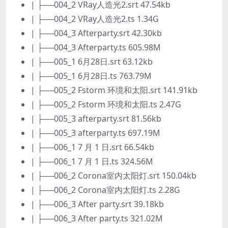
| ├──004_2 VRay人造光2.srt 47.54kb
| ├──004_2 VRay人造光2.ts 1.34G
| ├──004_3 Afterparty.srt 42.30kb
| ├──004_3 Afterparty.ts 605.98M
| ├──005_1 6月28日.srt 63.12kb
| ├──005_1 6月28日.ts 763.79M
| ├──005_2 Fstorm 环境和太阳.srt 141.91kb
| ├──005_2 Fstorm 环境和太阳.ts 2.47G
| ├──005_3 afterparty.srt 81.56kb
| ├──005_3 afterparty.ts 697.19M
| ├──006_1 7 月 1 日.srt 66.54kb
| ├──006_1 7 月 1 日.ts 324.56M
| ├──006_2 Corona室内太阳灯.srt 150.04kb
| ├──006_2 Corona室内太阳灯.ts 2.28G
| ├──006_3 After party.srt 39.18kb
| ├──006_3 After party.ts 321.02M