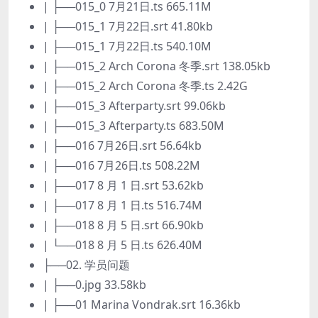
| ├──015_0 7月21日.ts 665.11M
| ├──015_1 7月22日.srt 41.80kb
| ├──015_1 7月22日.ts 540.10M
| ├──015_2 Arch Corona 冬季.srt 138.05kb
| ├──015_2 Arch Corona 冬季.ts 2.42G
| ├──015_3 Afterparty.srt 99.06kb
| ├──015_3 Afterparty.ts 683.50M
| ├──016 7月26日.srt 56.64kb
| ├──016 7月26日.ts 508.22M
| ├──017 8 月 1 日.srt 53.62kb
| ├──017 8 月 1 日.ts 516.74M
| ├──018 8 月 5 日.srt 66.90kb
| └──018 8 月 5 日.ts 626.40M
├──02. 学员问题
| ├──0.jpg 33.58kb
| ├──01 Marina Vondrak.srt 16.36kb