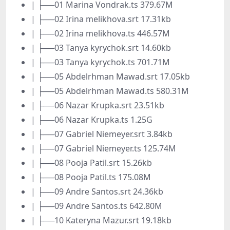
| ├──01 Marina Vondrak.ts 379.67M
| ├──02 Irina melikhova.srt 17.31kb
| ├──02 Irina melikhova.ts 446.57M
| ├──03 Tanya kyrychok.srt 14.60kb
| ├──03 Tanya kyrychok.ts 701.71M
| ├──05 Abdelrhman Mawad.srt 17.05kb
| ├──05 Abdelrhman Mawad.ts 580.31M
| ├──06 Nazar Krupka.srt 23.51kb
| ├──06 Nazar Krupka.ts 1.25G
| ├──07 Gabriel Niemeyer.srt 3.84kb
| ├──07 Gabriel Niemeyer.ts 125.74M
| ├──08 Pooja Patil.srt 15.26kb
| ├──08 Pooja Patil.ts 175.08M
| ├──09 Andre Santos.srt 24.36kb
| ├──09 Andre Santos.ts 642.80M
| ├──10 Kateryna Mazur.srt 19.18kb