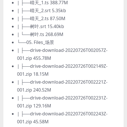
| ├──晴天_1.ts 388.77M
| ├──晴天_2.srt 5.35kb
| ├──晴天_2.ts 87.50M
| ├──树叶.srt 15.40kb
| └──树叶.ts 268.69M
└──05. Files_场景
| ├──drive-download-20220726T002057Z-
001.zip 455.78M
| ├──drive-download-20220726T002149Z-
001.zip 18.15M
| ├──drive-download-20220726T002221Z-
001.zip 240.52M
| ├──drive-download-20220726T002231Z-
001.zip 129.16M
| ├──drive-download-20220726T002243Z-
001.zip 45.58M