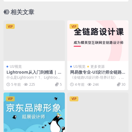
纲 | 完结
相关文章
VIP
VIP
UI/视觉
UI/视觉
更多资源
Lightroom从入门到精通 | 完
网易微专业-UI设计师全链路
结
培养计划11期|2022年|重磅
什么是Lightroom？ 1、Lightroom
《全链路UI设计师-培养计划》，课
首发|完结
是当今数字拍摄工作流程中不可
程从企业招聘需求出发，由BIGD设
5 年前
225
5
4 年前
244
30
或...
计团队联合网...
VIP
VIP