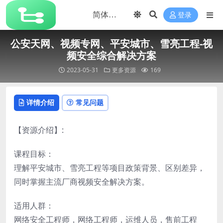
登录
公安天网、视频专网、平安城市、雪亮工程-视
频安全综合解决方案
2023-05-31
更多资源
169
详情介绍
常见问题
【资源介绍】
:
课程目标：
理解平安城市、雪亮工程等项目政策背景、区别差异，
同时掌握主流厂商视频安全解决方案。
适用人群：
网络安全工程师，网络工程师，运维人员，售前工程