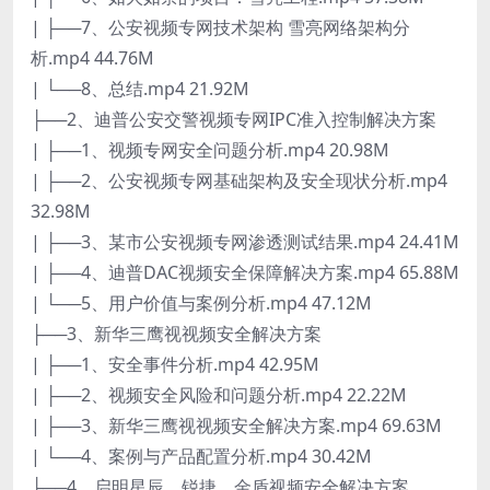
| ├──7、公安视频专网技术架构 雪亮网络架构分
析.mp4 44.76M
| └──8、总结.mp4 21.92M
├──2、迪普公安交警视频专网IPC准入控制解决方案
| ├──1、视频专网安全问题分析.mp4 20.98M
| ├──2、公安视频专网基础架构及安全现状分析.mp4
32.98M
| ├──3、某市公安视频专网渗透测试结果.mp4 24.41M
| ├──4、迪普DAC视频安全保障解决方案.mp4 65.88M
| └──5、用户价值与案例分析.mp4 47.12M
├──3、新华三鹰视视频安全解决方案
| ├──1、安全事件分析.mp4 42.95M
| ├──2、视频安全风险和问题分析.mp4 22.22M
| ├──3、新华三鹰视视频安全解决方案.mp4 69.63M
| └──4、案例与产品配置分析.mp4 30.42M
├──4、启明星辰、锐捷、金盾视频安全解决方案