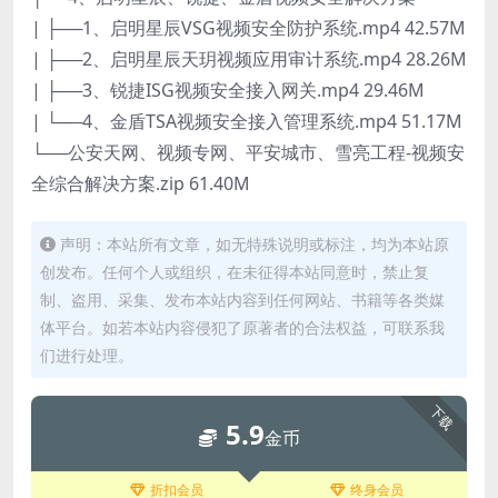
| ├──1、启明星辰VSG视频安全防护系统.mp4 42.57M
| ├──2、启明星辰天玥视频应用审计系统.mp4 28.26M
| ├──3、锐捷ISG视频安全接入网关.mp4 29.46M
| └──4、金盾TSA视频安全接入管理系统.mp4 51.17M
└──公安天网、视频专网、平安城市、雪亮工程-视频安
全综合解决方案.zip 61.40M
声明：本站所有文章，如无特殊说明或标注，均为本站原
创发布。任何个人或组织，在未征得本站同意时，禁止复
制、盗用、采集、发布本站内容到任何网站、书籍等各类媒
体平台。如若本站内容侵犯了原著者的合法权益，可联系我
们进行处理。
下载
5.9
金币
折扣会员
终身会员