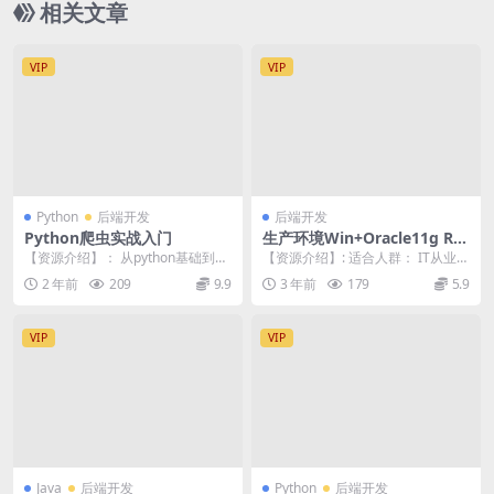
相关文章
VIP
VIP
Python
后端开发
后端开发
Python爬虫实战入门
生产环境Win+Oracle11g RA
C集群安装配置与管理_Oracle
【资源介绍】： 从python基础到py
【资源介绍】: 适合人群： IT从业人
RAC视频教程10
thon深入爬虫，同时介绍python
员、IT初级工程师、网络管理员、
2 年前
209
9.9
3 年前
179
5.9
开...
主机工程师...
VIP
VIP
Java
后端开发
Python
后端开发