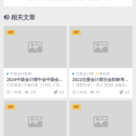
杰
相关文章
VIP
VIP
中级会计职称
注册会计师
财会类
2024中级会计师中会中级会计
2022注册会计师注会职称考试
实务 基础必修课(慢班)-刘阳
cpa战略 习题班-肖迪
打好基础+只做好题 【108】2-基础
〖课程目录〗: 讲义 第9讲 战略选择
阶段备考答疑.mp4 【107】1-第二
（2）.mp4 第8讲 战略选择（1）.
1 年前
253
3.8
2 年前
95
3.8
十...
m...
VIP
VIP