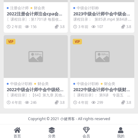
注册会计师
财会类
中级会计职称
2022注册会计师注会cpa会计
2023中级会计师中会中级会计
英语特训基础班-陈辉
财务管理-巧学基础班-刘艳霞
〖课程目录〗: 第1701讲 每股收益.
课程目录： 第85讲.mp4 第84讲.
mp4 第1602讲 投资与权益抵销、
mp4 第83讲.mp4 第82讲....
2 年前
156
3.8
3 年前
107
3.8
特...
VIP
VIP
中级会计职称
财会类
中级会计职称
财会类
2022中级会计师中会中级经济
2022中级会计师中会中级财务
法基础 基础进阶班 郭文静
管理 21天终极串讲班-征鸿
〖课程目录〗: 【64】第九章 其他
〖课程目录〗: 第9讲 专题五 筹
法律制度（四）.mp4 【63】第九
资管理（下）（1）.mp4 第8讲 ...
4 年前
246
3.8
4 年前
299
3.8
章 其他...
Copyright © 2021
小健博客
- All rights reserved
首页
分类
会员
我的