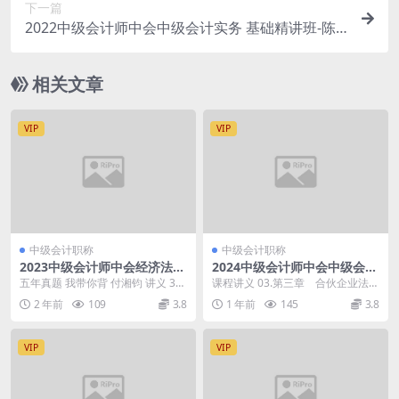
下一篇
2022中级会计师中会中级会计实务 基础精讲班-陈
楠
相关文章
VIP
VIP
中级会计职称
中级会计职称
2023中级会计师中会经济法基
2024中级会计师中会中级会计
础 VIP基础速成班-付湘钧
经济法基础 冲刺串讲-张倩
五年真题 我带你背 付湘钧 讲义 30-
课程讲义 03.第三章 合伙企业法律
40节第六七两章.mov 29第五章合
制度： 第01讲 合伙企业的概念及
2 年前
109
3.8
1 年前
145
3.8
同...
分类、普通...
VIP
VIP