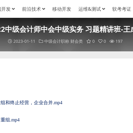
端开发
前沿技术
移动开发
运维&测试
软考考证
022中级会计师中会中级实务 习题精讲班-王
2023-01-11
中级会计职称
财会类
0
0
197
组和终止经营，企业合并.mp4
组.mp4