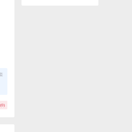
盗
(
0
)