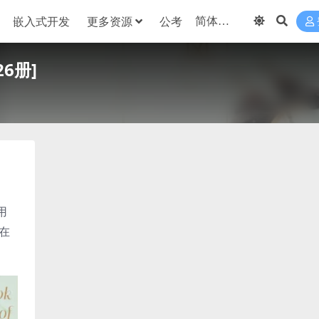
嵌入式开发
更多资源
公考
6册]
用
在