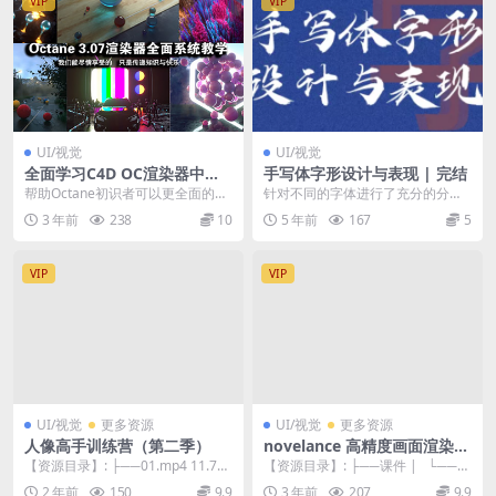
VIP
VIP
UI/视觉
UI/视觉
全面学习C4D OC渲染器中文
手写体字形设计与表现 | 完结
教学Octane 3.07视频教程
帮助Octane初识者可以更全面的了
针对不同的字体进行了充分的分析
解，提升渲染品质。Octane Rende
和讲解，从而帮助大家去更好的学
3 年前
238
10
5 年前
167
5
r...
习和理解字体设计
VIP
VIP
UI/视觉
更多资源
UI/视觉
更多资源
人像高手训练营（第二季）
novelance 高精度画面渲染
第4期 2023年3月结课
【资源目录】: ├──01.mp4 11.73
【资源目录】: ├──课件 | └──课
M ├──02.mp4 100.3...
件 | | ├──BMAX_...
2 年前
150
9.9
3 年前
207
9.9