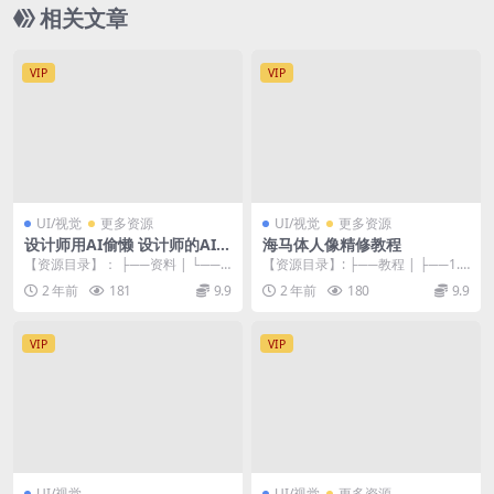
相关文章
VIP
VIP
UI/视觉
更多资源
UI/视觉
更多资源
设计师用AI偷懒 设计师的AI绘
海马体人像精修教程
画课用AI提高效率谢安妮
【资源目录】： ├──资料 | └──A
【资源目录】: ├──教程 | ├──1.
I课课件 | | ├──0【先看我】 |...
mp4 3.53M | ├──10.m...
2 年前
181
9.9
2 年前
180
9.9
VIP
VIP
UI/视觉
UI/视觉
更多资源