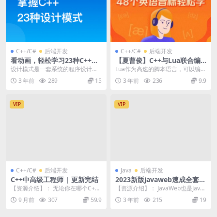
C++/C#
后端开发
C++/C#
后端开发
看动画，轻松学习23种C++设
【夏曹俊】C++与Lua联合编
计模式 | 更新完结
程实战
设计模式是一套系统的程序设计思
Lua作为高速的脚本语言，可以编译
维和方法，和算法一样，设计程序
调试，可以很方便的和用C/C++编
3 年前
289
15
3 年前
236
9.9
的思维也是永远不会过...
写的逻辑互相...
VIP
VIP
C++/C#
后端开发
Java
后端开发
C++中高级工程师 | 更新完结
2023新版javaweb速成全套教
程，零基础入门到企业项目实
【资源介绍】： 无论你在哪个C+
【资源介绍】： JavaWeb也是Java
战
+领域，越早提升高阶能力，职业发
程序员迈向互联网开发的必学课程
9 月前
307
59.9
3 年前
215
19
展越好 以工程实...
之一，专...