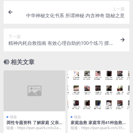
上一篇
中华神秘文化书系 所谓神秘 内含神奇 隐秘之意
下一篇
精神内耗自救指南 有效心理自助的100个练习 摆脱
焦虑 活出真实的自我
相关文章
综合
综合
两性专题资料 了解家庭 父亲
家庭急救 家庭常用41种急救技
孩子的一些烦恼事情 解决问题
能 赶快学起来 关键时刻能救
链接：https://pan.quark.cn/s/2ab
链接：https://pan.quark.cn/s/355f
命
99a99589e
7b3d2bcf