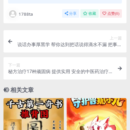
1788ta
分享
收藏
点赞(
0
)
上一篇
说话办事厚黑学 帮你达到把话说得滴水不漏 把事办
得天衣无缝的最高境界
下一篇
秘方治疗17种顽固病 提供实用 安全的中医药治疗方
案
相关文章