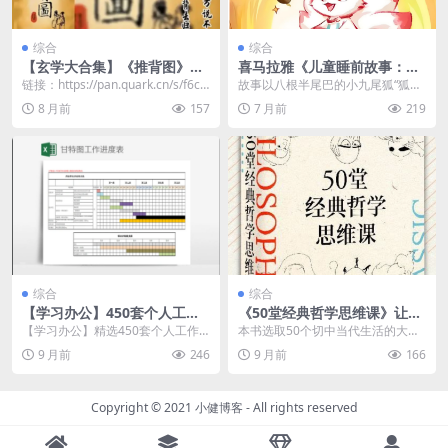
综合
综合
【玄学大合集】《推背图》古
喜马拉雅《儿童睡前故事：守
籍与现代电子书全收录 千年智
护兽狐小九 (1-4季) 》
链接：https://pan.quark.cn/s/f6c4
故事以八根半尾巴的小九尾狐“狐小
慧尽在掌握
4bbbdee1
九”为主角，讲述它在古老怪兽学校
8 月前
157
7 月前
219
学习法术的成长故...
综合
综合
【学习办公】450套个人工作
《50堂经典哲学思维课》让你
计划进度甘特图日程表Excel
的思想更有趣
【学习办公】精选450套个人工作
本书选取50个切中当代生活的大问
模板合集
计划进度甘特图日程表Excel模板合
题，带你重温50部哲学经典：你为
9 月前
246
9 月前
166
集，全面覆盖...
何会成为“打工人...
Copyright © 2021
小健博客
- All rights reserved