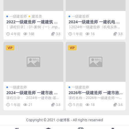
一级建造师
建造类
一级建造师
2022一级建造师 一建建筑 习
2024一级建造师 一建机电 考
题班-案例经典20题-龙炎飞
前三页纸30点+经典案例+数字
〖课程目录〗: 01-案例（一）.mp4
├2024年一级建造师《机电实务》
考点总结题
02-案例（二）.mp4 03-案例（...
经典案例题.pdf 1.07M ├...
4 年前
168
3.8
1 年前
16
3.8
VIP
VIP
一级建造师
一级建造师
2024一级建造师 一建市政 李
2026年一级建造师 一建市政
四德-全套教辅合集【重点推
教材对比明细
课程目录： 2024年一建市政-基础
课程名称：2026年一级建造师 一建
荐】
精学讲义-李四德_1.pdf 2024年...
市政 教材对比明细 更新进度： 资
1 年前
21
3.8
5 月前
18
3.6
料 1. ...
Copyright © 2021
小健博客
- All rights reserved