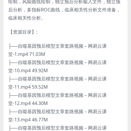
绘制，风险曲线绘制，独立预后分析输入文件，独立预
后分析，多指标ROC曲线，临床相关性分析文件准备，
临床相关性分析。
【资源目录】:
├──自噬基因预后模型文章套路视频 – 网易云课
堂-1.mp4 71.03M
├──自噬基因预后模型文章套路视频 – 网易云课
堂-10.mp4 49.92M
├──自噬基因预后模型文章套路视频 – 网易云课
堂-11.mp4 59.52M
├──自噬基因预后模型文章套路视频 – 网易云课
堂-12.mp4 44.30M
├──自噬基因预后模型文章套路视频 – 网易云课
堂-13.mp4 46.77M
├──自噬基因预后模型文章套路视频 – 网易云课