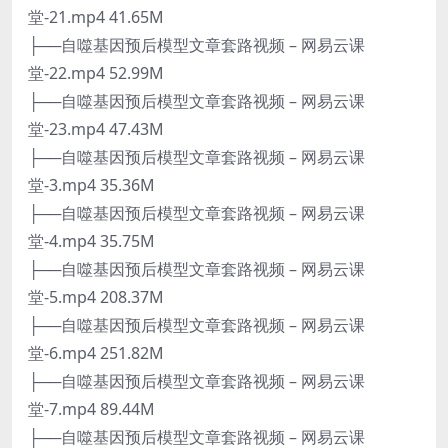
堂-21.mp4 41.65M
├──自噬基因预后模型文章套路视频 – 网易云课
堂-22.mp4 52.99M
├──自噬基因预后模型文章套路视频 – 网易云课
堂-23.mp4 47.43M
├──自噬基因预后模型文章套路视频 – 网易云课
堂-3.mp4 35.36M
├──自噬基因预后模型文章套路视频 – 网易云课
堂-4.mp4 35.75M
├──自噬基因预后模型文章套路视频 – 网易云课
堂-5.mp4 208.37M
├──自噬基因预后模型文章套路视频 – 网易云课
堂-6.mp4 251.82M
├──自噬基因预后模型文章套路视频 – 网易云课
堂-7.mp4 89.44M
├──自噬基因预后模型文章套路视频 – 网易云课