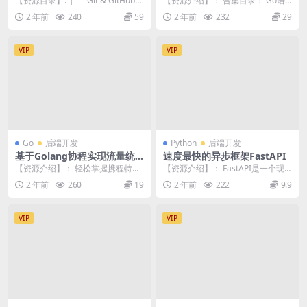
【资源目录】: ├──Git & GitHub
【资源介绍】： 合集目录： Go语
操作指南 | ├──1....
言编程大全,web微服务数据库十大
2 年前
240
59
2 年前
232
29
专题精讲 分...
VIP
VIP
Go
后端开发
Python
后端开发
基于Golang协程实现流量统
速度最快的异步框架FastAPI
计系统
【资源介绍】： 轻松掌握携程特性
【资源介绍】： FastAPI是一个现
从容应对大流量、高并发场景 不使
代、快速的Python Web框架，用于
2 年前
260
19
2 年前
222
9.9
用繁琐的锁，不...
构...
VIP
VIP