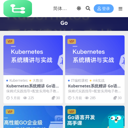
登录
Go
VIP
VIP
Kubernetes
大数据
IT编程课程
mk实战
Kubernetes系统精讲 Go语言
Kubernetes系统精讲 Go语言
实战K8S集群可视化 | 更新完
实战K8S集群可视化 | 更新完
保姆式实践指导+配套实用电子教
保姆式实践指导+配套实用电子教
结
结
程，助力Kubernetes（K8S）从入
程，助力Kubernetes（K8S）从入
5 月前
225
30
5 月前
285
30
门到进阶...
门到进阶...
VIP
VIP