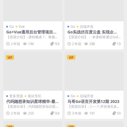
Go
Vue
Go
后端开发
Go+Vue通用后台管理项目实
Go实战仿百度云盘 实现企业
战
级分布式云存储系统
【资源介绍】: 课程概述 1、掌握组
【资源介绍】： 本课程将通过Gola
件中业务逻辑抽离的方法 2、掌握j
ng来实现一个支持断点续传和秒传
2 年前
194
9.9
2 年前
288
19
wt,日志...
的分布式云存...
VIP
VIP
更多资源
面试专区
Go
后端开发
代码随想录知识星球精华-最强
马哥Go语言开发第12期 2023
八股文（第五版）
【资源目录】: 代码随想录知识星球
【资源目录】: ├──1-开班典礼&G
精华(最强八股文)第五版（面经篇) .
o语言基础语法入门 | ├──...
2 年前
253
9.9
3 年前
191
59
pdf ...