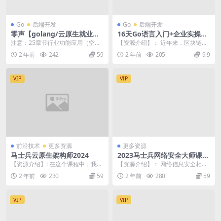
Go
后端开发
Go
后端开发
零声【golang/云原生就业课
16天Go语言入门+企业实操教
二期】（Go语言/分布式/微服
程
注意：25章节行业功能应用（空
【资源介绍】： 近年来，区块链技
务/DevOps/k8s）
缺）介意勿下 注意：25章节行业功
术正在经历快速发展，并吸引了超
2 年前
242
59
2 年前
205
9.9
能应用（空缺）介...
过10亿美元的投资...
VIP
VIP
前沿技术
更多资源
更多资源
马士兵云原生架构师2024
2023马士兵网络安全大师课全
套课程
【资源介绍】: 在这个课程中，我们
【资源介绍】： 网络信息安全相关
将深入了解云原生架构的核心概
专业人才可在政府机关、国家安全
2 年前
230
59
2 年前
280
59
念、设计原则和最佳...
部门、银行、金融、...
VIP
VIP