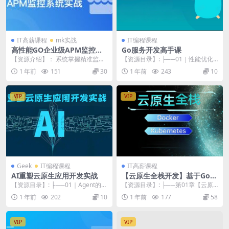
IT高薪课程
mk实战
IT编程课程
高性能GO企业级APM监控系
Go服务开发高手课
统实
【资源介绍】： 系统掌握精准监
【资源目录】: ├──01｜性能优化
控、实时预警与快速响应核心技
流程：刚开始做性能优化从何入
1 年前
151
30
1 年前
243
10
能，助力成为开发和运维...
手？.md 9....
VIP
VIP
Geek
IT编程课程
IT高薪课程
AI重塑云原生应用开发实战
【云原生全栈开发】基于Go和
Vue的K8s多集群管理自动化
【资源目录】: ├──01｜Agent的前
【资源目录】: ├──第01章【云原
运维平台
辈：FunctionCalling.m...
生全栈开发】课程介绍(1小时17分
1 年前
202
10
1 年前
177
58
钟5节) ...
VIP
VIP