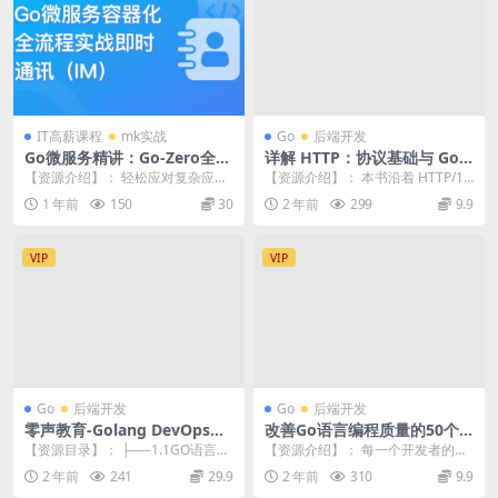
IT高薪课程
mk实战
Go
后端开发
Go微服务精讲：Go-Zero全流
详解 HTTP：协议基础与 Go
程实战即时通讯 | 更新完结
语言实现
【资源介绍】： 轻松应对复杂应用
【资源介绍】： 本书沿着 HTTP/1.
微服务设计，高效实践容器化组件
0、HTTP/1.1、HTTP/2 和 ...
1 年前
150
30
2 年前
299
9.9
管理，系统掌握Go...
VIP
VIP
Go
后端开发
Go
后端开发
零声教育-Golang DevOps高
改善Go语言编程质量的50个
级开发
有效实践
【资源目录】： ├──1.1GO语言基
【资源介绍】： 每一个开发者的职
础精讲和test方法 | ├──1-Go语...
业生涯中，都会遇到这样的困惑
2 年前
241
29.9
2 年前
310
9.9
—— 到底如何才能...