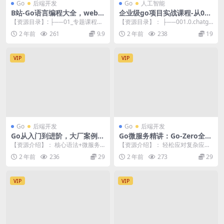
Go
后端开发
Go
人工智能
B站-Go语言编程大全，web微
企业级go项目实战课程-从0带
服务数据库十大专题精讲
你实现ChatGPT项目
【资源目录】: ├──01_专题课程介
【资源目录】： ├──001.0.chatgp
绍.mp4 4.21M ├──02_0-g...
t项目实战课程介绍 .mp4 10...
2 年前
261
9.9
2 年前
238
19
VIP
VIP
Go
后端开发
Go
后端开发
Go从入门到进阶，大厂案例全
Go微服务精讲：Go-Zero全流
流程实践
程实战即时通讯 | 更新至10章
【资源介绍】： 核心语法+微服务
【资源介绍】： 轻松应对复杂应用
化+分布式加工流+立体化监控 带你
微服务设计，高效实践容器化组件
2 年前
236
29
2 年前
273
29
实战内容库系统...
管理，系统掌握Go...
VIP
VIP