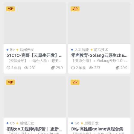
VIP
VIP
Go
后端开发
人工智能
前沿技术
51CTO-宽哥【云原生开发】G
零声教育-Golang云原生chat
o和Gin入门到脚手架项目实战
GPT项目实战
【资源介绍】： 适合人群： 想要完
【资源介绍】： Golang云原生Cha
全零基础学习云原生开发的，想要
tGPT项目实战是一门实战课程，该
2 年前
239
29.9
2 年前
323
29.9
开发后台管理系统...
课程从...
VIP
VIP
Go
后端开发
Go
后端开发
初级go工程师训练营 | 更新完
B站-高性能golang课程合集
结