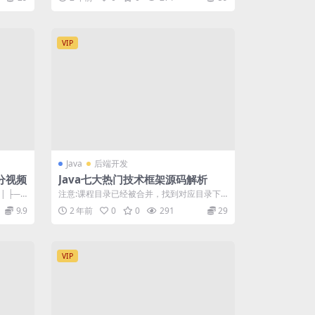
VIP
Java
后端开发
分视频
Java七大热门技术框架源码解析
| ├──
注意:课程目录已经被合并，找到对应目录下
章节即可！ 注意:课程目录已经被合并，找...
9.9
2 年前
0
0
291
29
VIP