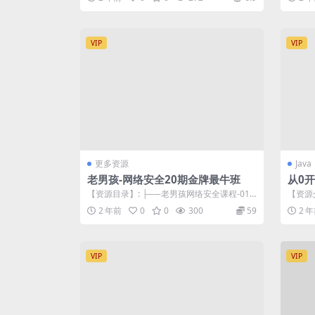
VIP
VIP
更多资源
Java
老男孩-网络安全20期金牌最牛班
从0开
【资源目录】: ├──老男孩网络安全课程-01
【资源
模块-基础知识学习阶段-已解 | ...
造，专
2 年前
0
0
300
59
2 
开...
VIP
VIP