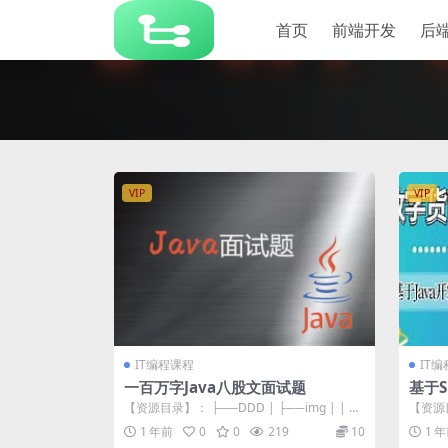
首页
前端开发
后
VIP
VIP
IT编程课程
IT
一百万字Java八股文面试题
基于Sp
实战
【资源目录】： ├──DDD | ├──img | | ├
【资源目
完整
──h3ARNQ2HA...
项目的简介
1 年前
0
0
219
10
1 