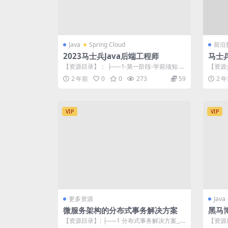
Java
Spring Cloud
前沿
2023马士兵Java后端工程师
马士
【资源目录】： ├──1-第一阶段-学前须知 |
【资源
├──1-提问的智慧 | ...
解云原
2 年前
0
0
273
59
2 
VIP
VIP
更多资源
Java
微服务架构的分布式事务解决方案
黑马
【资源目录】: ├──1 分布式事务解决方案_.
【资源目