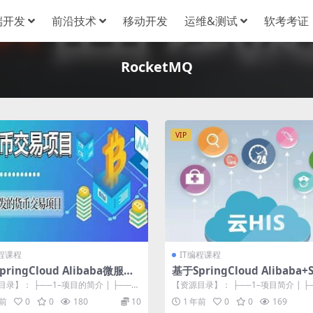
端开发
前沿技术
移动开发
运维&测试
软考考证
RocketMQ
VIP
编程课程
IT编程课程
ringCloud Alibaba微服务
基于SpringCloud Alibaba
开发《数字货币交易平台》资料
构《云医疗管理平台》实战+
录】： ├──1–项目的简介 | ├──1-
【资源目录】： ├──1–项目简介 | ├─
整
.mp4 83.1...
医疗平台_项目介绍及技术特点...
年前
0
0
180
10
1 年前
0
0
169