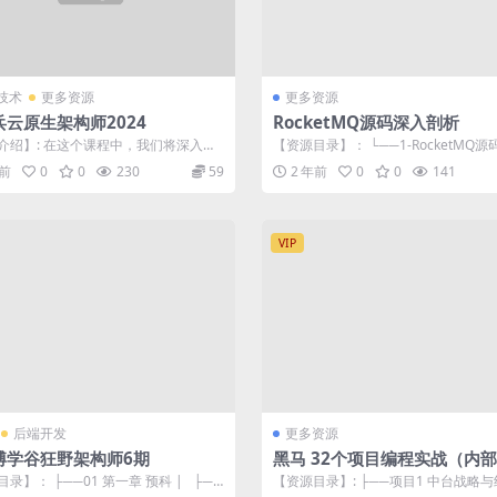
技术
更多资源
更多资源
兵云原生架构师2024
RocketMQ源码深入剖析
介绍】: 在这个课程中，我们将深入了
【资源目录】： └──1-RocketMQ
生架构的核心概念、设计原则和最佳...
剖析 | ├──1-整体架构及...
年前
0
0
230
59
2 年前
0
0
141
VIP
后端开发
更多资源
博学谷狂野架构师6期
黑马 32个项目编程实战（内
品）价值58888元
录】： ├──01 第一章 预科 | ├──
【资源目录】: ├──项目1 中台战略