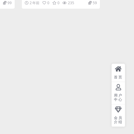
式教学,课程包含600+技术点，50+...
99
2 年前
0
0
235
59
首页
用户
中心
会员
介绍