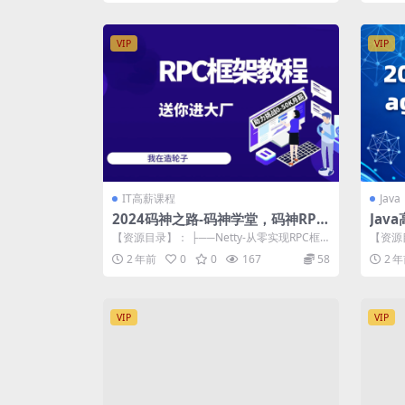
VIP
VIP
IT高薪课程
Java
2024码神之路-码神学堂，码神RPC
Ja
项目,独家Java面试宝典
精英
【资源目录】： ├──Netty-从零实现RPC框
【资源
架 | ├──1–【RPC】0...
程一.mp
2 年前
0
0
167
58
2 
VIP
VIP