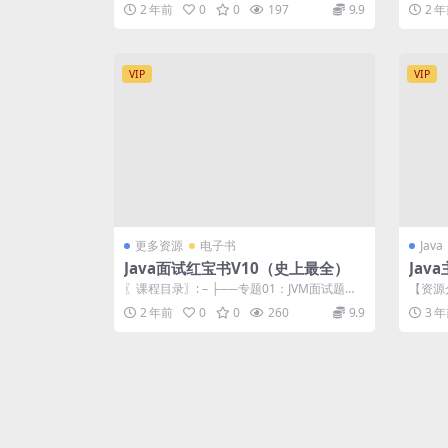
mp4 2.71M ├──10 ...
01 1-
2 年前
0
0
197
9.9
2 
VIP
VIP
更多资源
电子书
Java
Java面试红宝书V10（史上最全）
Ja
计与实
〖课程目录〗: – ├──专题01：JVM面试题
【资源
（卷王专供 + 史上...
务+两种
2 年前
0
0
260
9.9
3 