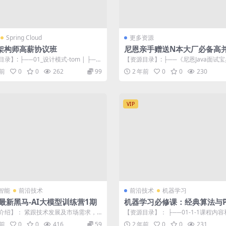
Spring Cloud
更多资源
a架构师高薪协议班
尼恩亲手赠送N本大厂必备高
心编程 电子书
录】: ├──01_设计模式-tom | ├──
【资源目录】: ├──《尼恩Java面试宝
计模式（选修） ...
07（持续更新+史上最全） |...
年前
0
0
262
99
2 年前
0
0
230
VIP
智能
前沿技术
前沿技术
机器学习
4最新黑马-AI大模型训练营1期
机器学习必修课：经典算法与Py
n实战/人工智能/梗直哥
介绍】： 紧跟技术发展及市场需求，
【资源目录】： ├──01-1-1课程内容
I大模型训练营课程，让你8周掌握大...
mp4 27.13M ├──...
年前
0
0
416
59
2 年前
0
0
231