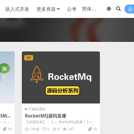
嵌入式开发
更多资源
公考
VIP
IT编程课程
+SSM架
RocketMQ源码直播
资料完
─1-云
【资源目录】： ├──RocketMq直播 | ├──2
021云溪峰会.mp4 ...
10
1 年前
0
0
147
10