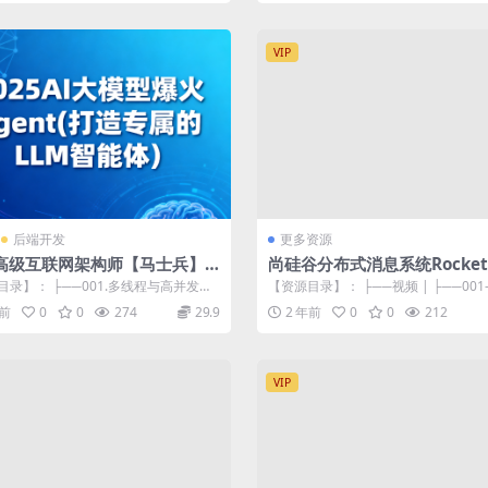
VIP
后端开发
更多资源
va高级互联网架构师【马士兵】
尚硅谷分布式消息系统Rocke
一班
目录】： ├──001.多线程与高并发编
【资源目录】： ├──视频 | ├──00
4 843.77M ├─...
介.mp4 29.65M |...
年前
0
0
274
29.9
2 年前
0
0
212
VIP