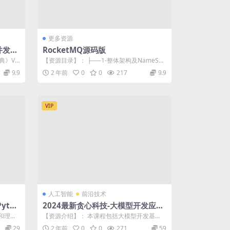
更多资源
并发核
RocketMQ源码版
典》V1
【资源目录】： ├──1-整体架构及NameSer
ver源码分析 | ├──1-...
9.9
2 年前
0
0
217
9.9
VIP
人工智能
前沿技术
tho
2024最新贪心科技-大模型开发应用
实战营
和理念.
【资源介绍】： 本课程包括大模型开发基
础，RAG基础与架构，RAG与LangCh...
29
2 年前
0
0
271
59