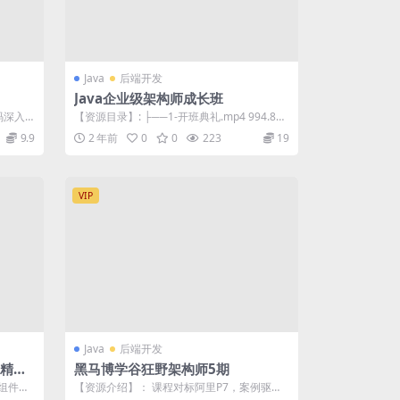
Java
后端开发
Java企业级架构师成长班
源码深入
【资源目录】: ├──1-开班典礼.mp4 994.87
M ├──10-并发编程...
9.9
2 年前
0
0
223
19
VIP
Java
后端开发
部精
黑马博学谷狂野架构师5期
与组件化
【资源介绍】： 课程对标阿里P7，案例驱动