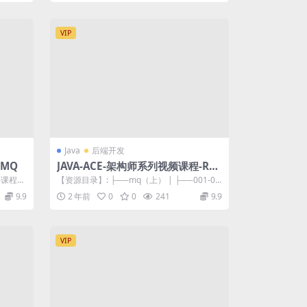
VIP
Java
后端开发
tMQ
JAVA-ACE-架构师系列视频课程-Roc
ketMQ
1-课程简
【资源目录】: ├──mq（上） | ├──001-00
1_RocketMQ_简...
9.9
2 年前
0
0
241
9.9
VIP