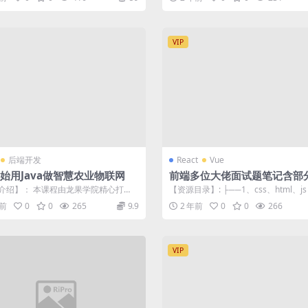
VIP
后端开发
React
Vue
始用Java做智慧农业物联网
前端多位大佬面试题笔记含部
介绍】： 本课程由龙果学院精心打
【资源目录】: ├──1、css、html、js 
为初学者和对智慧农业物联网感兴趣的
第10讲：CSS可继...
年前
0
0
265
9.9
2 年前
0
0
266
VIP