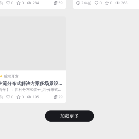
1 互联网架构...
开发 | ├──第二章 文件服务 ...
年前
0
0
284
59
2 年前
0
0
268
后端开发
va主流分布式解决方案多场景设
战 | 更新至14章
介绍】： 四种分布式锁+七种分布式事
分库分表+四种分布式Sessi...
年前
0
0
195
29
加载更多