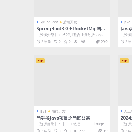
SpringBoot
后端开发
Java
SpringBoot3.0 + RocketMq 构建
Jav
企业级数据中台
【资源介绍】： 从0到1整合业务数据，构建
【资源目
企业可复用的数据中台 首门数据中台实战...
01_设
2 年前
0
0
198
29.9
2 
VIP
VIP
Java
后端开发
人工
尚硅谷Java项目之尚庭公寓
202
【资源目录】： ├──1.笔记 | ├──images
【资源
| | ├─...
推出A
2 年前
0
0
272
9.9
2 