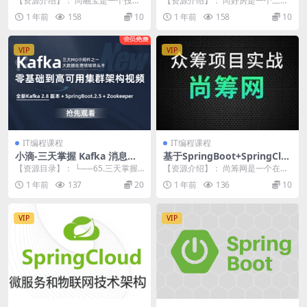
【资源介绍】： 尚融宝是一个投资
【资源介绍】： 尚好房是一个二手
统》实战项目 完整资料
管理平台项目（工具、资料、
理财类系统，作为全栈项目涉及的
房管理服务平台，开放优质资源和
1 年前
158
10
1 年前
158
10
视频）完整
知识涵盖：前端、后...
线上能力，聚合线上...
VIP
VIP
IT编程课程
IT编程课程
小滴-三天掌握 Kafka 消息队
基于SpringBoot+SpringClo
列 小白到专家之路大数据教程
ud微服务+SSM单一架构《众
【资源目录】： └──65.三天掌握
【资源介绍】： 尚筹网是一个在线
筹平台》项目实战（资料齐全
Kafka 消息队列 小白到专家之路大
众筹平台，通过向普通大众募集资
1 年前
137
20
1 年前
136
10
数据...
金来支持创业项目，...
VIP
VIP