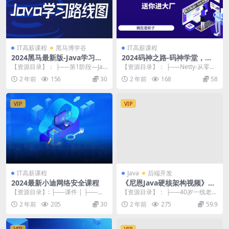
IT高薪课程
黑马博学谷
IT高薪课程
2024黑马最新版-Java学习路
2024码神之路-码神学堂，码
线图
神RPC项目,独家Java面试宝典
【资源目录】： ├──第1阶段—Jav
【资源目录】： ├──Netty-从零实
a基础 | ├──1、Java基础-20天...
现RPC框架 | ├──1–【RPC】0...
2 年前
156
30
2 年前
168
58
VIP
VIP
IT高薪课程
Java
后端开发
2024最新小迪网络安全课程
《尼恩Java硬核架构视频》史
上最为硬核的Java架构班[20
【资源目录】: ├──课件 | ├──第1
【资源目录】： ├──40岁一线老架
章]
0天：基础入门-HTTP数据包&...
构师尼恩大厂必备高并发核心编程
2 年前
205
30
2 年前
275
59.9
电子书等资料 ...