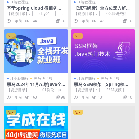
IT编程课程
IT编程课程
基于Spring Cloud 微服务和
【源码解析】全方位深入解析
物联网技术架构 冰眼冷链实战
SpringBoot源码，带你深探J
【资源目录】: ├──day01 | ├──
【资源目录】: ├──00.源码资料 |
项目（资料完整）
ava框架设计逻辑视频教程
程序 | | └──cold-com...
├──blank-master.zip...
1 年前
144
10
1 年前
147
10
VIP
VIP
IT高薪课程
黑马博学谷
IT编程课程
黑马博学谷
黑马2024年11月AI版Java全
黑马-SSM框架（Spring框架+
栈开发V15课程
SpringMVC框架+Maven高级
【资源目录】： ├──01阶段：java
【资源目录】: ├──SSM视频 | ├─
+SpringBoot框架+MyBatis-
基础入门 | ├──day01-Java...
─01-spring.rar 1005...
1 年前
163
98
1 年前
131
10
Plus）
VIP
VIP