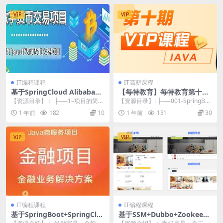
VIP
VIP
IT编程课程
IT高薪课程
基于SpringCloud Alibaba微
【每特教育】每特教育第十期
服务实战开发《数字货币交易
VIP课
【资源目录】： ├──1–项目的简介
【资源目录】: ├──001-SpringBoo
平台》资料完整
| ├──1-项目的简介.mp4 83.1...
t源码解读-SpringBoot...
1 年前
182
10
1 年前
131
30
VIP
VIP
IT编程课程
IT编程课程
基于SpringBoot+SpringClo
基于SSM+Dubbo+Zookeepe
ud微服务架构《金融理财系
r架构实战 《尚好房》二手房