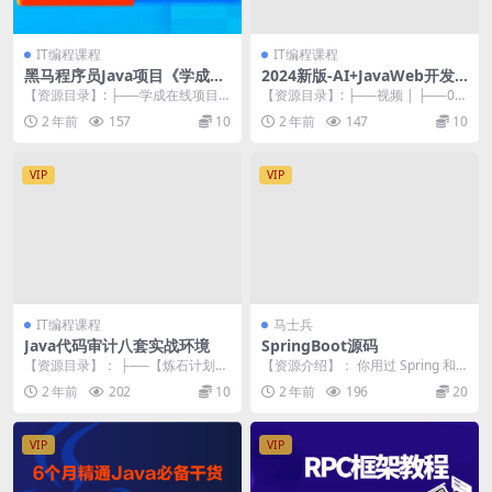
IT编程课程
IT编程课程
黑马程序员Java项目《学成在
2024新版-AI+JavaWeb开发
线》企业级开发实战
入门，Tlias教学管理系统项目
【资源目录】: ├──学成在线项目
【资源目录】: ├──视频 | ├──01.
实战全套视频教程
—视频 | ├──day01 项目介绍&...
Web开发-导学视频.mp4 79....
2 年前
157
10
2 年前
147
10
VIP
VIP
IT编程课程
马士兵
Java代码审计八套实战环境
SpringBoot源码
【资源目录】： ├──【炼石计划@J
【资源介绍】： 你用过 Spring 和 S
ava代码审计】基于SpringBoot的
pringBoot 吗？是不是感觉S...
2 年前
202
10
2 年前
196
20
某...
VIP
VIP