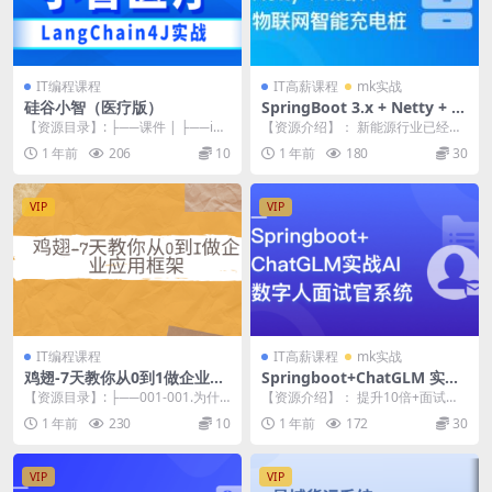
IT编程课程
IT高薪课程
mk实战
硅谷小智（医疗版）
SpringBoot 3.x + Netty + M
QTT 实战物联网智能充电桩
【资源目录】: ├──课件 | ├──im
【资源介绍】： 新能源行业已经成
ages | | ├──1-阿里云百炼...
为 Java 工程师寻求职业突破的黄金
1 年前
206
10
1 年前
180
30
新赛道 本...
VIP
VIP
IT编程课程
IT高薪课程
mk实战
鸡翅-7天教你从0到1做企业应
Springboot+ChatGLM 实战
用框架
AI数字人面试官系统
【资源目录】: ├──001-001.为什
【资源介绍】： 提升10倍+面试效
么要做脚手架？.mp4 15.06M ...
能，积累全流程AI数字人开发实战
1 年前
230
10
1 年前
172
30
经验，结合灵活...
VIP
VIP