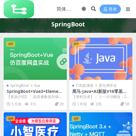
登录
SpringBoot
VIP
VIP
SpringBoot
Vue
IT高薪课程
黑马博学谷
SpringBoot+Vue3+Element
黑马-Java+AI新版V16零基础
Plus打造私人分布式存储系统
就业班
【资源介绍】： 高质量数据存储项
【资料目录】： ├──010赠送：20
| 更新完结
目，实现独特业务与复杂技术的双
25新版JavaWeb+AI快速入门【独
5 月前
313
29
1 年前
205
58
重收获 数据存取与...
立...
VIP
VIP