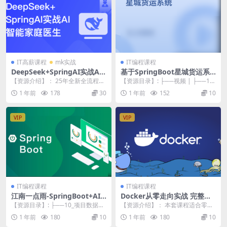
IT高薪课程
mk实战
IT编程课程
DeepSeek+SpringAI实战AI
基于SpringBoot星城货运系
家庭医生应用
统（核心为权限管理系统）资
【资源介绍】： 25年全新全流程带
【资源目录】: ├──视频 | ├──1-
料完整
你从0快速上手DeepSeek大模型应
项目需求分析.mp4 3.59M | ...
1 年前
178
30
1 年前
152
10
用开发，...
VIP
VIP
IT编程课程
IT编程课程
江南一点雨-SpringBoot+AI
Docker从零走向实战 完整资
项目实战
料
【资源目录】: ├──10_项目数据库
【资源介绍】： 本套课程适合零基
设计.mp4 51.48M ├──11_数...
础、技术提升乃至所有编程语言开
1 年前
180
10
1 年前
180
10
发者；课程对应包含...