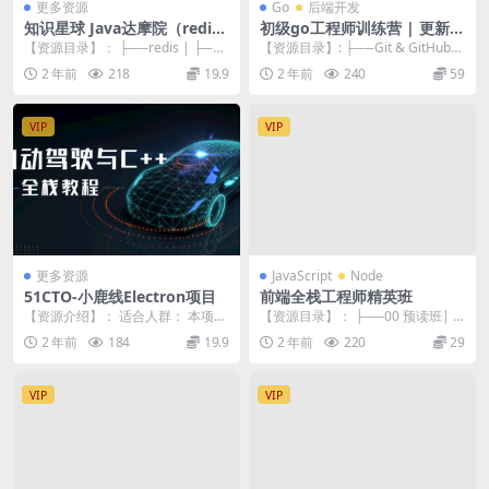
更多资源
Go
后端开发
知识星球 Java达摩院（redis
初级go工程师训练营 | 更新完
+新版 Spring Boot）
结
【资源目录】： ├──redis | ├──
【资源目录】: ├──Git & GitHub
第 01 章 开篇 | | ├──0...
操作指南 | ├──1....
2 年前
218
19.9
2 年前
240
59
VIP
VIP
更多资源
JavaScript
Node
51CTO-小鹿线Electron项目
前端全栈工程师精英班
【资源介绍】： 适合人群： 本项目
【资源目录】： ├──00 预读班| ├
为企业级实战项目，0-1开发为纯本
──1、【预读班】Linux开发环境初
2 年前
184
19.9
2 年前
220
29
公司自研上线...
准...
VIP
VIP