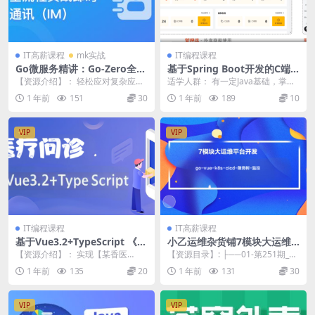
IT高薪课程
mk实战
IT编程课程
Go微服务精讲：Go-Zero全流
基于Spring Boot开发的C端
程实战即时通讯 | 更新完结
应用的外卖入门级实战项目
【资源介绍】： 轻松应对复杂应用
适学人群： 有一定Java基础，掌握J
（代码、视频、PPT）完整
微服务设计，高效实践容器化组件
ava web、Mysql、SSM框架的人...
1 年前
151
30
1 年前
189
10
管理，系统掌握Go...
VIP
VIP
IT编程课程
IT高薪课程
基于Vue3.2+TypeScript 《医
小乙运维杂货铺7模块大运维
疗问诊》项目课程（资料完整
平台开发-go-vue-k8s-cicd-
【资源介绍】： 实现【某香医
【资源目录】: ├──01-第251期_开
服务树-监控
生】、【某东健康】、【某里健
发Prometheus运维监控平台都有...
1 年前
135
20
1 年前
131
30
康】等三大医疗移动端产品...
VIP
VIP