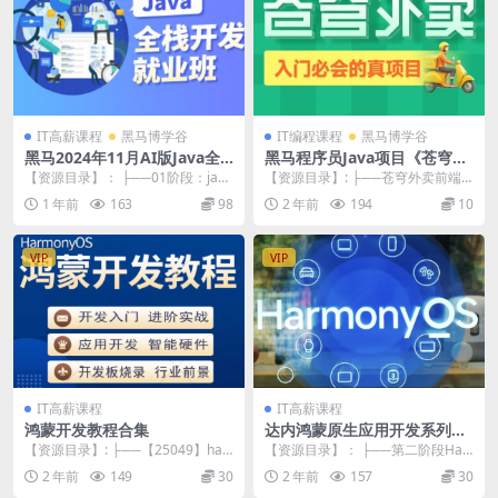
IT高薪课程
黑马博学谷
IT编程课程
黑马博学谷
黑马2024年11月AI版Java全
黑马程序员Java项目《苍穹外
栈开发V15课程
卖》企业级开发实战[完整版]
【资源目录】： ├──01阶段：java
【资源目录】: ├──苍穹外卖前端
基础入门 | ├──day01-Java...
课程 | ├──PPT | | ├──day0...
1 年前
163
98
2 年前
194
10
VIP
VIP
IT高薪课程
IT高薪课程
鸿蒙开发教程合集
达内鸿蒙原生应用开发系列班
【2024】
【资源目录】: ├──【25049】har
【资源目录】： ├──第二阶段Har
monyos工作原理解析 | ├──1...
monyOS SDK | ├──01Abil...
2 年前
149
30
2 年前
157
30