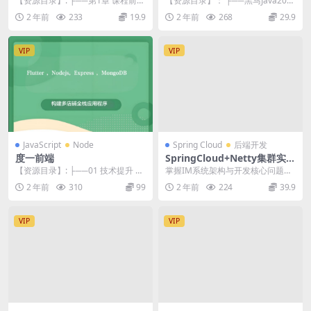
【资源目录】: ├──第1章 课程前言
【资源目录】： ├──黑马Java202
| ├──1-1 课程介绍.mp4 47...
2在线就业课V12.5（29完整版）
2 年前
233
19.9
2 年前
268
29.9
|...
VIP
VIP
JavaScript
Node
Spring Cloud
后端开发
度一前端
SpringCloud+Netty集群实战
千万级 IM系统
【资源目录】: ├──01 技术提升 |
掌握IM系统架构与开发核心问题解
├──01 HTML+CSS收官 | ...
决方案，一课吃透大型IM系统聊天
2 年前
310
99
2 年前
224
39.9
技术 本课程从0...
VIP
VIP