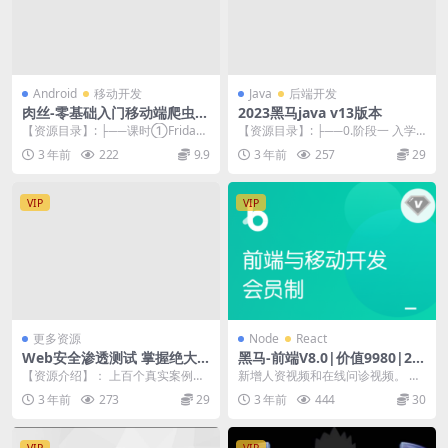
Android
移动开发
Java
后端开发
肉丝-零基础入门移动端爬虫培
2023黑马java v13版本
训班
【资源目录】: ├──课时①Frida
【资源目录】: ├──0.阶段一 入学
$NativeFrida hook Nat...
第1课 | ├──00-概述】.mp4 1...
3 年前
222
9.9
3 年前
257
29
VIP
VIP
更多资源
Node
React
Web安全渗透测试 掌握绝大
黑马-前端V8.0|价值9980|20
多数Web漏洞原理及攻防手段
23年
【资源介绍】： 上百个真实案例逐
新增人资视频和在线问诊视频。 随
| 完结
一讲解，掌握绝大多数Web漏洞原
着移动互联网的深入发展，多屏互
3 年前
273
29
3 年前
444
30
理及攻防手段 课...
动和多端兼容友好的...