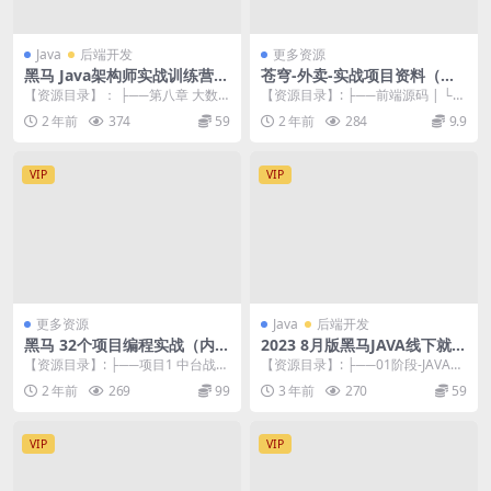
Java
后端开发
更多资源
黑马 Java架构师实战训练营
苍穹-外卖-实战项目资料（视
（第4期）
频+源码）
【资源目录】： ├──第八章 大数
【资源目录】: ├──前端源码 | └─
据综合应用实战 | ├──8-1Apac
─project-rjwm-admin-...
2 年前
374
59
2 年前
284
9.9
h...
VIP
VIP
更多资源
Java
后端开发
黑马 32个项目编程实战（内部
2023 8月版黑马JAVA线下就业
精品）价值58888元
班
【资源目录】: ├──项目1 中台战略
【资源目录】: ├──01阶段-JAVA基
与组件化开发 | ├──第二章 文件服
础| ├──day01基础班（01）....
2 年前
269
99
3 年前
270
59
务 ...
VIP
VIP