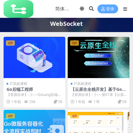
登录
WebSocket
VIP
VIP
IT高薪课程
IT高薪课程
Go后端工程师
【云原生全栈开发】基于Go和
Vue的K8s多集群管理自动化
【资源目录】: ├──GoLang后端工
【资源目录】: ├──第01章【云原
运维平台
程师_C语言编程入门配套资料 | ├─
生全栈开发】课程介绍(1小时17分
1 年前
254
58
1 年前
178
58
─...
钟5节) ...
VIP
VIP