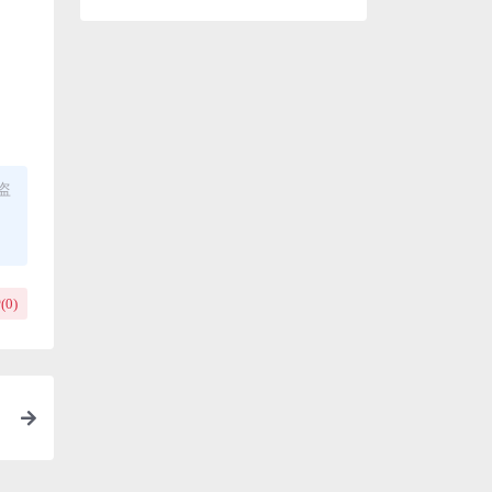
盗
(
0
)