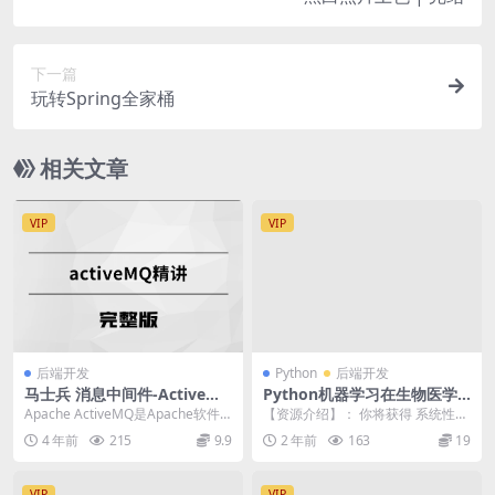
下一篇
玩转Spring全家桶
相关文章
VIP
VIP
后端开发
Python
后端开发
马士兵 消息中间件-ActiveMQ
Python机器学习在生物医学S
| 完结
CI论文研究中的运用–完全版
Apache ActiveMQ是Apache软件
【资源介绍】： 你将获得 系统性机
基金会所研发的开放源代码消息中
器学习的入门与实战 普通机器学习
4 年前
215
9.9
2 年前
163
19
间...
模型和机器学习...
VIP
VIP