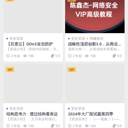
更多资源
更多资源
网赚教程
【百度云】DDoS攻击防护
战略性顶层创新3.0，从商业本
质看如何做好模式创新
【资源介绍】: 讲座内容脉络： DD
课程大纲 一、从商业的本质看如何
oS攻击的发展趋势（规模、持续时
做好商业模式创新？ 1、商业的本
3 年前
180
5.9
2 年前
166
9.9
间及来源） ...
质是什么？ 2、...
VIP
VIP
更多资源
更多资源
结构思考力 · 透过结构看表达
2024年大厂面试题第四季
【资源介绍】： 文字表达时我们常
【资源目录】： ├──视频 | ├──0
常遇到这样的困境： 很难快速构建
1_课程简介.mp4 22.09M | ...
3 年前
186
9.9
2 年前
164
9.9
出完整的思路、形...