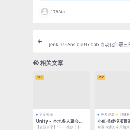
1788ta
Jenkins+Ansible+Gitlab 自动化部署三
相关文章
VIP
VIP
更多资源
更多资源
网赚教
Unity – 本地多人聚会游
小红书虚拟项目
戏（OSC协议）
目，单日一到三
【资源目录】: ├──视频 | ├──
哈喽 大家好今天给