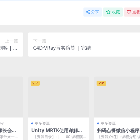
分享
收藏
点赞
上一篇
下一篇
剑客 | 完
C4D·VRay写实渲染 | 完结
结
VIP
VIP
程
更多资源
更多资源
家长会项
Unity MRTK使用详解
扫码点餐微信小程序
张【揭
（Htc vive+LeapMotio
发，uniapp，vue
大家带来一期
【资源目录】: ├──00-课程演
【资源介绍】: 课程介绍 