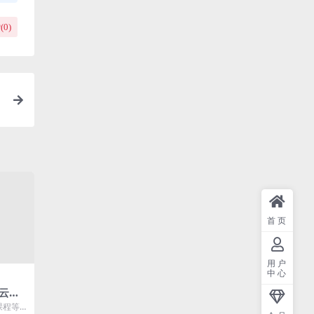
(
0
)
首页
用户
中心
云开
，nod
课程等