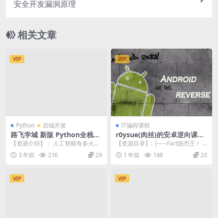
安全开发漏洞原理
相关文章
VIP
VIP
Python
后端开发
IT编程课程
路飞学城 新版 Python全栈开
r0ysue(肉丝)的安卓逆向课程
发（中级） 140GB
合集
【资源介绍】： 人工智能有多火？
【资源目录】: ├──Fart脱壳王！ |
Google 中国为应届生岗位开出高达
├──01.加壳基础原理_Andro...
3 年前
216
29
1 年前
168
20
56 万...
VIP
VIP