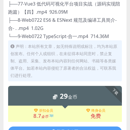
├──77-Vue3 低代码可视化平台项目实战（源码实现陪
跑篇）【四】.mp4 926.09M
├──8-Web0722 ES6 & ESNext 规范及编译工具简介-
合- . .mp4 1.02G
└──9-Web0722 TypeScript-合一.mp4 714.36M
声明：本站所有文章，如无特殊说明或标注，均为本站原
创发布。任何个人或组织，在未征得本站同意时，禁止复
制、盗用、采集、发布本站内容到任何网站、书籍等各类媒
体平台。如若本站内容侵犯了原著者的合法权益，可联系我
们进行处理。
下载
29
金币
折扣会员
终身会员
8.7
免费
3折
金币