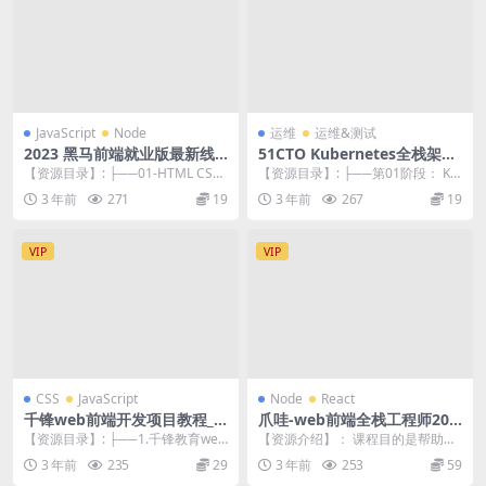
JavaScript
Node
运维
运维&测试
2023 黑马前端就业版最新线
51CTO Kubernetes全栈架构
下课程（8月版本）
师 K8s初级篇+中级篇+高级篇
【资源目录】: ├──01-HTML CSS
【资源目录】: ├──第01阶段： K8
+架构篇
基础 | ├──day01-HTML...
s全栈架构师课程介绍【2节课】| ├
3 年前
271
19
3 年前
267
19
──...
VIP
VIP
CSS
JavaScript
Node
React
千锋web前端开发项目教程_1
爪哇-web前端全栈工程师202
000集完全零基础入门HTML5
3
【资源目录】: ├──1.千锋教育web
【资源介绍】： 课程目的是帮助学
+CSS3+JS到精通（视频+资
前端基础入门教程，html5+css3
员系统提升Web技术水平、进阶高
3 年前
235
29
3 年前
253
59
料）
适...
级Web工程师/...