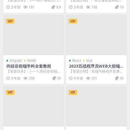
【资源目录】: ├──001-基础入门-
【资源介绍】： 本次课程老师给大
小迪安全 | ├──001-基础入门...
家讲解使用LayaAir开发一款多人房
3 年前
181
9.9
3 年前
193
19
间匹配游戏...
VIP
VIP
Angular
Node
React
Vue
尚硅谷前端学科全套教程
2023百战程序员WEB大前端
工程师
【资源目录】: ├──1.尚硅谷前端学
【资源介绍】: 前端与移动开发课程
科–核心技术 | ├──尚硅谷...
主要针对想进入前端开发行业以及
3 年前
259
39
3 年前
251
39
已在前端圈工作想...
VIP
VIP