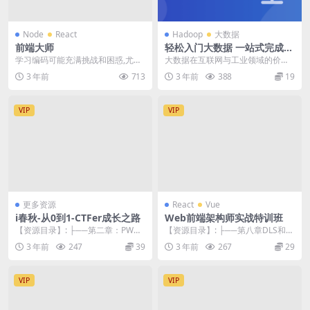
Node
React
Hadoop
大数据
前端大师
轻松入门大数据 一站式完成核
心能力构建 | 更新完结
学习编码可能充满挑战和困惑,尤其
大数据在互联网与工业领域的价值
是当您不知道从哪里开始时。提高
不用赘言，随着人工智能、区块链
3 年前
713
3 年前
388
19
编程能力的最佳方法...
等技术越来越火热，许...
VIP
VIP
更多资源
React
Vue
i春秋-从0到1-CTFer成长之路
Web前端架构师实战特训班
【资源目录】: ├──第二章：PWN
【资源目录】: ├──第八章DLS和sk
| ├──课时10：srop.mp4 88...
edo中的DSL | ├──第八章DLS...
3 年前
247
39
3 年前
267
29
VIP
VIP