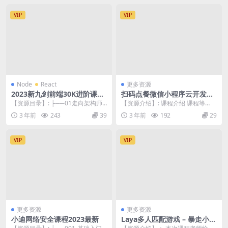
VIP
VIP
Node
React
更多资源
2023新九剑前端30K进阶课前
扫码点餐微信小程序云开发，
端全栈 进阶架构面试工作校招
uniapp，vue，nodejs带后
【资源目录】: ├──01走向架构师
【资源介绍】: 课程介绍 课程等
训练营
台管理
之路 | ├──第10节10 转型全栈
级：中高级 适用人群：想要学习云
3 年前
243
39
3 年前
192
29
或...
开发以及小程序的...
VIP
VIP
更多资源
更多资源
小迪网络安全课程2023最新
Laya多人匹配游戏 – 暴走小飞
机（Nodejs服务器）