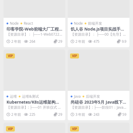
Node
React
Node
前端开发
印客学院-Web前端大厂工程
饥人谷 Node.js项目实战手把
师训练营
手教你开发网络爬虫项目
【资源目录】： ├──1-Web0722 t
【资源目录】： ├──00【先导】课
his、闭包与作用域-澄怀.mp4 ...
前预习内容 | ├──1. 文章：课前
2 年前
264
29
2 年前
475
9.9
预...
VIP
VIP
运维
运维&测试
Java
后端开发
Kubernetes/K8s运维架构师
尚硅谷 2023年5月 Java线下
实战集训营【中高级】第5期
班实体班全套
【资源目录】: ├──01 开班仪式 |
【资源目录】: ├──阶段01：Java
└──1开班仪式：行情分析、内容
语言基础（JDK17） | ├──01 ...
2 年前
225
29
3 年前
243
59
综述及...
VIP
VIP