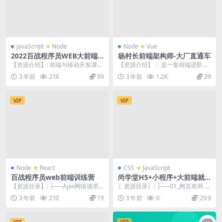
JavaScript
Node
Node
Vue
2022百战程序员WEB大前端
杨村长前端架构师-大厂直通车
工程师
【资源介绍】: 前端与移动开发课程
【资源介绍】： 是一套前端进阶一
主要针对想进入前端开发行业以及
站式解决方案课程，全面讲解全栈
3 年前
218
99
3 年前
1.2K
39
已在前端圈工作想...
技术，深入核心底层...
VIP
VIP
Node
React
CSS
JavaScript
百战程序员web前端训练营
尚学堂H5+小程序+大前端就
业班全套课程|2022|完结
【资源目录】: ├──Ajax网络请求
〖资源目录〗: ├──01_网页布局 |
训练营 | └──视频 | | ├──02...
├──01_HTML：基础元素【尚学
3 年前
210
19
3 年前
0
29.9
堂...