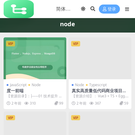
登录
node
VIP
VIP
JavaScript
Node
Node
Typescript
度一前端
真实高质量低代码商业项目，
前端/后端/运维/管理系统 | 更
【资源目录】: ├──01 技术提升 |
【资源介绍】： Vue3 + TS + Egg.js
新完结
├──01 HTML+CSS收官 | ...
+ Nuxt3 开发复杂真...
2 年前
310
99
2 年前
367
59
VIP
VIP