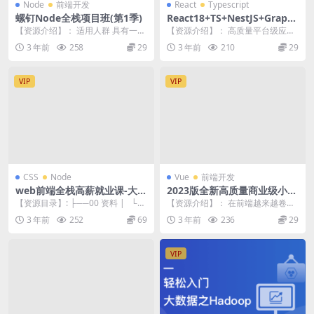
Node
前端开发
React
Typescript
螺钉Node全栈项目班(第1季)
React18+TS+NestJS+Graph
QL 全栈开发在线教育平台 |
【资源介绍】： 适用人群 具有一定
【资源介绍】： 高质量平台级应用
更新完结
js基础的同学 课程概述 课程大纲 N
+流行全栈技术+实用职场技巧+通
3 年前
258
29
3 年前
210
29
odej...
用面试策略 助你...
VIP
VIP
CSS
Node
Vue
前端开发
web前端全栈高薪就业课-大神
2023版全新高质量商业级小程
coderwhy出品
序全栈项目实战
【资源目录】: ├──00 资料 | └─
【资源介绍】： 在前端越来越卷的
─00 资料.exe 2.46G...
当下，学习全栈技术已经变得刻不
3 年前
252
69
3 年前
236
29
容缓。本课程带你从...
VIP