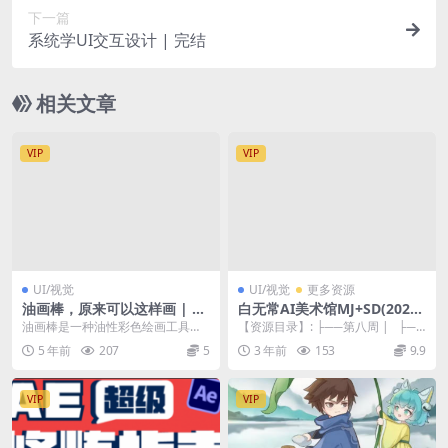
下一篇
系统学UI交互设计 | 完结
相关文章
VIP
VIP
UI/视觉
UI/视觉
更多资源
油画棒，原来可以这样画 | 完
白无常AI美术馆MJ+SD(2023
结
第三期) Ai商业设计视频+素材
油画棒是一种油性彩色绘画工具，
【资源目录】: ├──第八周 | ├──
价值2650元
它不仅手感细腻、铺展性好，叠
第八周素材 | | └──第...
5 年前
207
5
3 年前
153
9.9
色、混色性能优异， ...
VIP
VIP