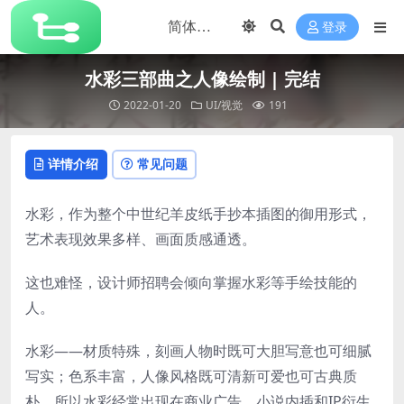
登录
水彩三部曲之人像绘制 | 完结
2022-01-20
UI/视觉
191
详情介绍
常见问题
水彩，作为整个中世纪羊皮纸手抄本插图的御用形式，
艺术表现效果多样、画面质感通透。
这也难怪，设计师招聘会倾向掌握水彩等手绘技能的
人。
水彩——材质特殊，刻画人物时既可大胆写意也可细腻
写实；色系丰富，人像风格既可清新可爱也可古典质
朴，所以水彩经常出现在商业广告、小说内插和IP衍生