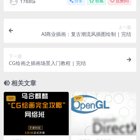
1788ta
分享
收藏
点赞(
0
)
上一篇
AI商业插画：复古潮流风插图绘制 | 完结
下一篇
CG绘画之插画场景入门教程 | 完结
相关文章
VIP
VIP