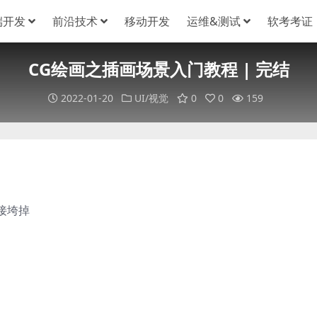
端开发
前沿技术
移动开发
运维&测试
软考考证
CG绘画之插画场景入门教程 | 完结
2022-01-20
UI/视觉
0
0
159
接垮掉