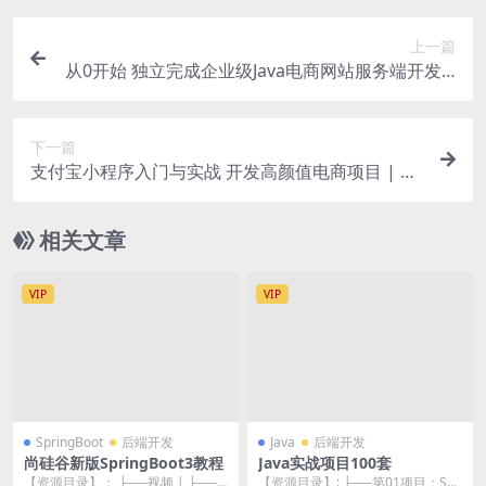
上一篇
从0开始 独立完成企业级Java电商网站服务端开发 |
完结
下一篇
支付宝小程序入门与实战 开发高颜值电商项目 | 完
结
相关文章
VIP
VIP
SpringBoot
后端开发
Java
后端开发
尚硅谷新版SpringBoot3教程
Java实战项目100套
【资源目录】： ├──视频 | ├──0
【资源目录】: ├──第01项目：SS