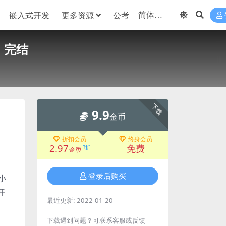
嵌入式开发
更多资源
公考
 完结
下载
9.9
金币
折扣会员
终身会员
2.97
免费
3折
金币
登录后购买
小
开
最近更新:
2022-01-20
下载遇到问题？可联系客服或反馈