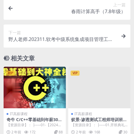
上一篇
春雨计算高手（7.8年级）
下一篇
野人老师.202311.软考中级系统集成项目管理工程
师
相关文章
VIP
VIP
IT高薪课程
IT高薪课程
奇牛 C/C++零基础到年薪30W
蚁景-渗透测试工程师培训班第
全栈工程师
十期
【资源目录】： ├──01-【2024
【资源目录】： ├──01.开班典礼
期】C、C入门：基础语法+项目实
| └──01开班典礼开班典礼.mp4
2 年前
172
88
2 年前
168
30
战 | ├...
1...