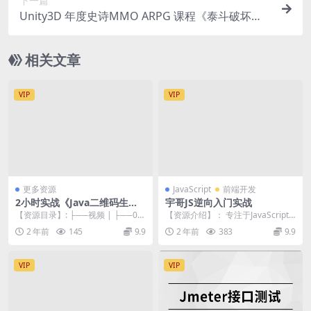
下一篇
Unity3D 年度史诗MMO ARPG 课程《泰斗破坏
神》（完整视频），附源码素材
相关文章
VIP
VIP
更多资源
JavaScript
前端开发
2小时实战《Java二维码生
宇哥JS逆向入门实战
成》项目 资料完整
【资源目录】: ├──视频 | ├──01-
【资源介绍】： 专注于JavaScript
课程介绍及搭建环境.mp4 126....
逆向工程入门的实战教程，内容涵
2 年前
145
9.9
2 年前
383
9.9
盖Jav...
VIP
VIP