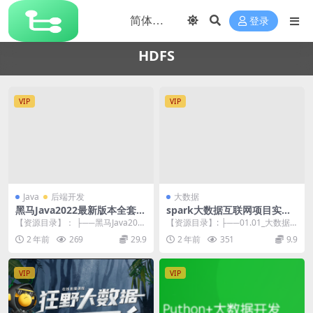
登录
HDFS
VIP
VIP
Java
后端开发
大数据
黑马Java2022最新版本全套v
spark大数据互联网项目实战
12.5+狂野终极项目
推荐系统（全套）
【资源目录】： ├──黑马Java202
【资源目录】: ├──01.01_大数据
2在线就业课V12.5（29完整版）
应用案例.mp4 105.82M ├──...
2 年前
269
29.9
2 年前
351
9.9
|...
VIP
VIP