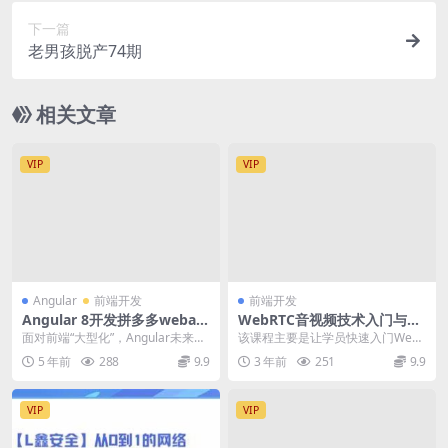
下一篇
老男孩脱产74期
相关文章
VIP
VIP
Angular
前端开发
前端开发
Angular 8开发拼多多webap
WebRTC音视频技术入门与提
p 从基础到项目实战 | 完结
高
面对前端“大型化”，Angular未来更
该课程主要是让学员快速入门WebR
可期 火爆的项目，酣畅的实战，带
TC，实践基于Web页面和Android
5 年前
288
9.9
3 年前
251
9.9
你收获满...
Ap...
VIP
VIP