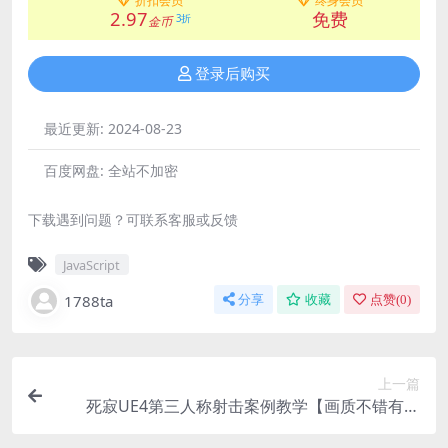
折扣会员
终身会员
2.97
免费
3折
金币
登录后购买
最近更新:
2024-08-23
百度网盘:
全站不加密
下载遇到问题？可联系客服或反馈
JavaScript
1788ta
分享
收藏
点赞(
0
)
上一篇
死寂UE4第三人称射击案例教学【画质不错有素
材】