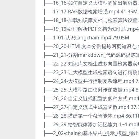
├──16_16-如何自定义大模型的输出解析器.mp
├──17_17-RAG数据检索增强.mp4 41.35M
├──18_18-加载知识库文档与检索算法设置.mp
├──19_19-处理解析PDF文档为知识库.mp4 
├──1_01-认识Langchain.mp4 79.05M
├──20_20-HTML文本分割提炼网页知识点.mp
├──21_21-分割markdown_代码源码提炼知
├──22_22-知识库文档生成多向量检索器实现精
├──23_23-让大模型生成检索语句进行精确查找
├──24_24-大模型并行控制复杂流程.mp4 72
├──25_25-大模型路由映射传递数据.mp4 80
├──26_26-自定义链式配置的多种方式.mp4 
├──27_27-自定义流式生成器函数.mp4 37.
├──28_28-搭建第一个AI智能体.mp4 86.1
├──29_29-给智能体添加记忆能力-1~1.mp4 
├──2_02-chain的基本结构_提示_模型_输出