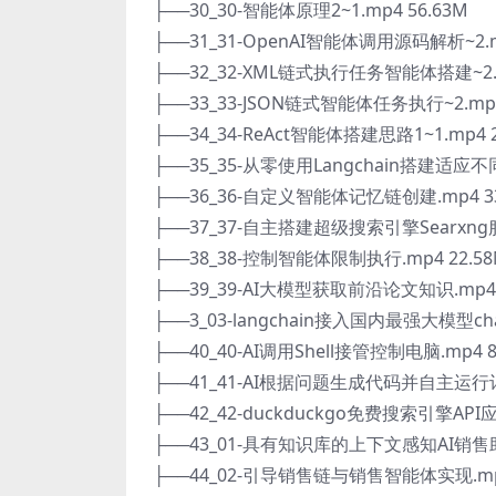
├──30_30-智能体原理2~1.mp4 56.63M
├──31_31-OpenAI智能体调用源码解析~2.m
├──32_32-XML链式执行任务智能体搭建~2.m
├──33_33-JSON链式智能体任务执行~2.mp4
├──34_34-ReAct智能体搭建思路1~1.mp4 2
├──35_35-从零使用Langchain搭建适应不
├──36_36-自定义智能体记忆链创建.mp4 33
├──37_37-自主搭建超级搜索引擎Searxng
├──38_38-控制智能体限制执行.mp4 22.5
├──39_39-AI大模型获取前沿论文知识.mp4 
├──3_03-langchain接入国内最强大模型chat
├──40_40-AI调用Shell接管控制电脑.mp4 8
├──41_41-AI根据问题生成代码并自主运行计算
├──42_42-duckduckgo免费搜索引擎API应用
├──43_01-具有知识库的上下文感知AI销售助手
├──44_02-引导销售链与销售智能体实现.mp4