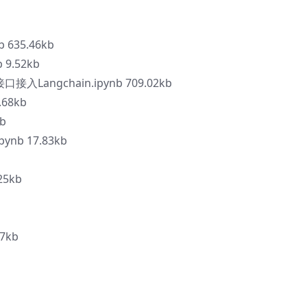
 635.46kb
 9.52kb
入Langchain.ipynb 709.02kb
.68kb
b
ynb 17.83kb
25kb
7kb