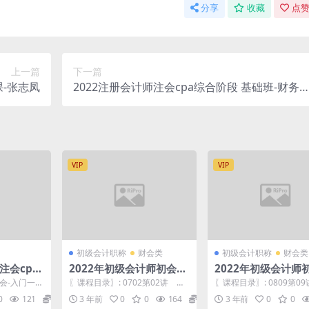
分享
收藏
点赞
上一篇
下一篇
课-张志凤
2022注册会计师注会cpa综合阶段 基础班-财务
本管理-闫红华
VIP
VIP
初级会计职称
财会类
初级会计职称
财会类
注会cpa
2022年初级会计师初会初
2022年初级会计师
 顾言
级实务 习题强化班-赵玉宝
济法基础 基础精讲班
注会-入门一点
〖课程目录〗: 0702第02讲 销
〖课程目录〗: 0809第0
门必修课-注会
售商品收入、可变对价销售、合
伤保险、失业保险.mp4 0
0
121
3.8
3 年前
0
0
164
3.8
3 年前
0
0
同成本与时段销售...
8讲 ...