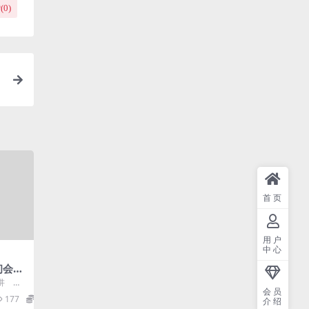
(
0
)
成
首页
用户
中心
初会经
-张稳
9讲 工
会员
808第0
177
3.8
介绍