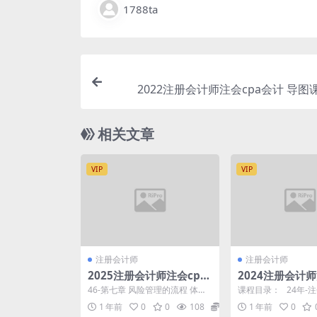
1788ta
2022注册会计师注会cpa会计 导图
相关文章
VIP
VIP
注册会计师
注册会计师
2025注册会计师注会cpa
2024注册会计师
战略 基础必修课（慢班）-
财管 入门必修课
46-第七章 风险管理的流程 体系
课程目录： 24年-
徐瑞恩
与方法（四）.mp4 45-第七章 风
通-财管.pdf 03.入
1 年前
0
0
108
3.8
1 年前
0
险管理的...
财...