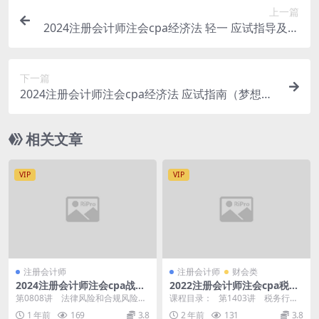
上一篇
2024注册会计师注会cpa经济法 轻一 应试指导及经
典好题
下一篇
2024注册会计师注会cpa经济法 应试指南（梦想成
真1）
相关文章
VIP
VIP
注册会计师
注册会计师
财会类
2024注册会计师注会cpa战略
2022注册会计师注会cpa税法
基础精讲-杨波
基础精讲班-奚卫华
第0808讲 法律风险和合规风险与
课程目录： 第1403讲 税务行政
应对.mp4 第0807讲 业务外包、
复议证据、审查和决定、和解与调
1 年前
169
3.8
2 年前
131
3.8