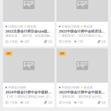
注册会计师
财会类
中级会计职称
财会类
2022注册会计师注会cpa战略
2022中级会计师中会经济法基
基础学习班-征鸿
础 必刷550题 电子书
课程目录： 第61讲 综合题讲解.
〖课程目录〗: 2022中级会计 必刷5
mp4 第60讲 风险管理技术...
50 经济法.pdf
2 年前
207
3.8
4 年前
176
3.8
VIP
VIP
中级会计职称
中级会计职称
财会类
2024中级会计师中会中级财务
2023中级会计师中会中级实
管理 冲刺串讲88记-于竞博
务-课前导学-郭建华
【16】1-第85记-第88记.mp4 【1
〖课程目录〗: 第0206讲 会计记账
5】1-第83记-第84记.mp4 ...
方法.mp4 第0205讲 会计要素计量
1 年前
127
3.8
4 年前
152
3.8
属...