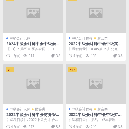
中级会计职称
中级会计职称
财会类
2024中级会计师中会中级会计
2022中级会计师中会中级实务
经济法 好题特训营-付湘钧
阶段小结-刘国峰
【10】7-第五章 买卖合同（二）、
〖课程目录〗: 0305第05讲 公允价
赠与合同、借款合同.mp4 【09】6-
值计量、政府会计、民间非营利组
1 年前
214
3.8
4 年前
193
3.8
第五...
织会计.m...
VIP
VIP
中级会计职称
财会类
中级会计职称
财会类
2022中级会计师中会财务管理
2022中级会计师中会中级财管
轻一 应试指导与全真模拟测试
考前模考班-杨树林
〖课程目录〗: 2022中级会计 轻一
〖课程目录〗: 第8讲 成本管理.mp
财管（上）.pdf 2022中级会计 轻...
4 第7讲 营运资金管理.mp4 第6...
4 年前
272
3.8
4 年前
216
3.8