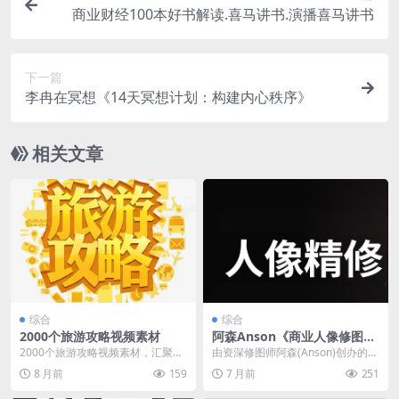
商业财经100本好书解读.喜马讲书.演播喜马讲书
下一篇
李冉在冥想《14天冥想计划：构建内心秩序》
相关文章
综合
综合
2000个旅游攻略视频素材
阿森Anson《商业人像修图
课》
2000个旅游攻略视频素材，汇聚全
由资深修图师阿森(Anson)创办的专
球热门旅行目的地与独特体验。涵
业培训课程，专注于商业广告级人
8 月前
159
7 月前
251
盖自然风光、历史...
像精修技术的...