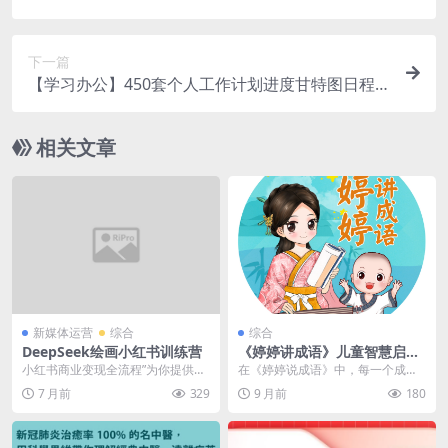
下一篇
【学习办公】450套个人工作计划进度甘特图日程
表Excel模板合集
相关文章
新媒体运营
综合
综合
DeepSeek绘画小红书训练营
《婷婷讲成语》儿童智慧启蒙
有声读物
小红书商业变现全流程”为你提供一
在《婷婷说成语》中，每一个成语
站式方案，零基础精通Midjourney
都是一个故事的缩影，每一个故事
7 月前
329
9 月前
180
与Sta...
都蕴含着生活的智慧。...