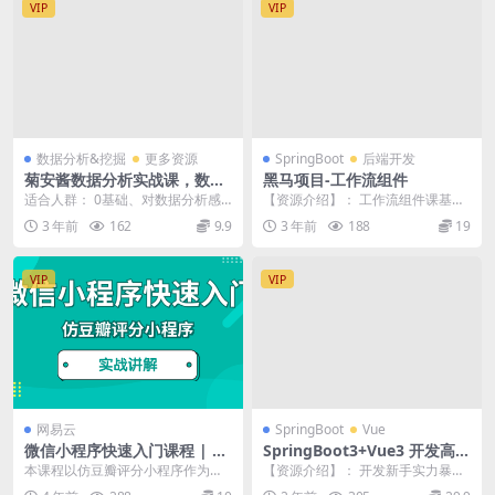
VIP
VIP
数据分析&挖掘
更多资源
SpringBoot
后端开发
菊安酱数据分析实战课，数据
黑马项目-工作流组件
分析师培训视频课程
适合人群： 0基础、对数据分析感
【资源介绍】： 工作流组件课基于
兴趣的小白想要转行数据分析的运
SpringBoot+Activiti7+Myb...
3 年前
162
9.9
3 年前
188
19
营人员 有一点业务...
VIP
VIP
网易云
SpringBoot
Vue
微信小程序快速入门课程 | 完
SpringBoot3+Vue3 开发高并
结
发秒杀抢购系统
本课程以仿豆瓣评分小程序作为载
【资源介绍】： 开发新手实力暴涨
体，进行小程序基础知识的讲解，
实战课，热门业务+主流技术+全栈