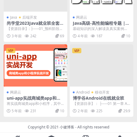
Java
后端开发
网易云
尚学堂2023Java就业班全套课
Java高级-高性能编程专题 |
程|无密更新中
完结
【资源目录】: ├──01_预科阶段
基础知识的深入解读及真实案例的
【北京尚学堂】 | ├──01_HTML：
演示讲解，让你学以致用，帮你在
3 年前
242
69
4 年前
187
10
超...
工作中解决技术疑惑，...
VIP
VIP
网易云
Android
移动开发
uni-app实战商城类app和小
博学谷Android在线就业班
程序 | 完结
将实战商城类app和小程序，其中
【资源目录】： ├──01 第一章 An
会包括发布到安卓端app，iOS端ap
droid基础阶段 | ├──01 we...
5 年前
231
10
2 年前
225
29.9
p、微信小...
Copyright © 2021
小健博客
- All rights reserved