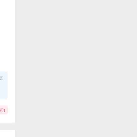
盗
(
0
)