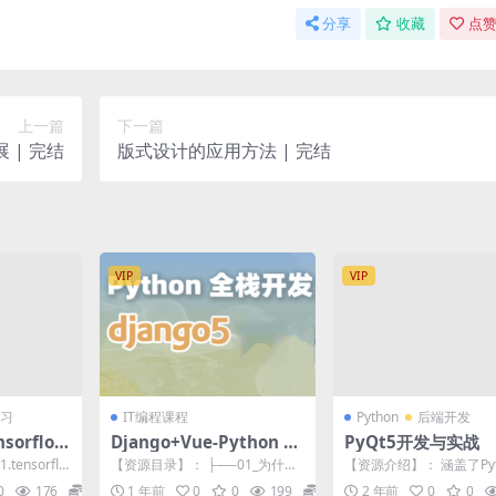
分享
收藏
点赞
上一篇
下一篇
 | 完结
版式设计的应用方法 | 完结
VIP
VIP
习
IT编程课程
Python
后端开发
orflow
Django+Vue-Python W
PyQt5开发与实战
eb全栈开发
ensorflo
【资源目录】： ├──01_为什么
【资源介绍】： 涵盖了Pyt
 课程...
要学习Python Web开发.mp4 2
言的核心部分，包括Pyth
0
176
19
1 年前
0
0
199
20
2 年前
0
0