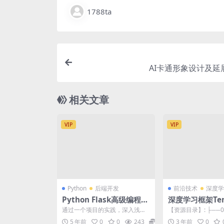
1788ta
AI卡通形象设计及延展
相关文章
VIP
VIP
Python
后端开发
前沿技术
深度学
Python Flask高级编程之
深度学习框架Tens
从0到1开发《鱼书》精品
实战
通过一个项目的实践，深入浅出
【资源目录】: ├──01.t
项目 | 完结
讲解Flask核心原理、剖析Flask
w环境安装 | ├──1-1
5 年前
0
0
243
9.9
3 年前
0