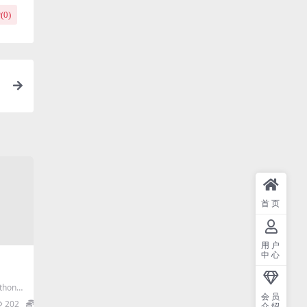
(
0
)
首页
用户
中心
hon语
会员
on环境
202
9.9
介绍