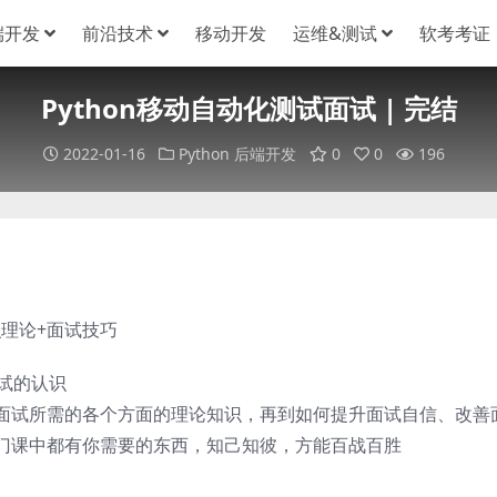
端开发
前沿技术
移动开发
运维&测试
软考考证
Python移动自动化测试面试 | 完结
2022-01-16
Python
后端开发
0
0
196
理论+
面
试
技巧
试的认识
面试所需的各个方面的理论知识，再到如何提升面试自信、改善
门课中都有你需要的东西，知己知彼，方能百战百胜