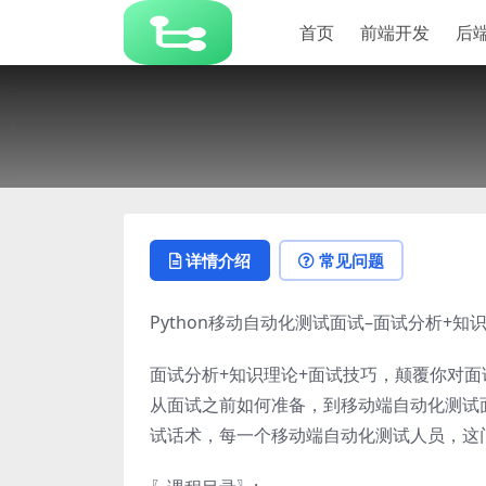
首页
前端开发
后
详情介绍
常见问题
Python
移
动
自
动
化
测
试
面
试
–
面
试
分析+知识
面试分析+知识理论+面试技巧，颠覆你对面
从面试之前如何准备，到移动端自动化测试
试话术，每一个移动端自动化测试人员，这