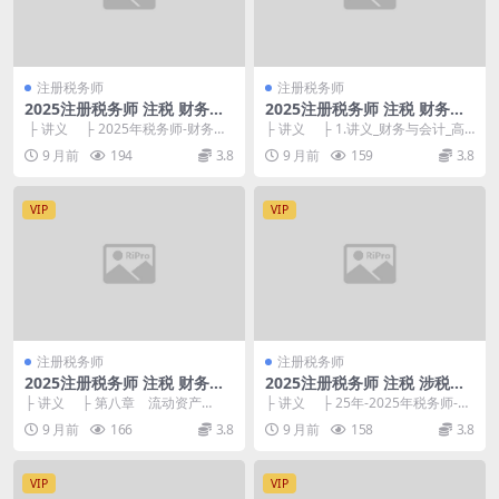
注册税务师
注册税务师
2025注册税务师 注税 财务与
2025注册税务师 注税 财务与
会计 冲刺串讲课-顾言
会计 高频考点班-靳焕一
├ 讲义 ├ 2025年税务师-财务与
├ 讲义 ├ 1.讲义_财务与会计_高
会计-精准冲刺108记.pdf ...
频考点_靳焕一_第七章 财务会计
9 月前
194
3.8
9 月前
159
3.8
概...
VIP
VIP
注册税务师
注册税务师
2025注册税务师 注税 财务与
2025注册税务师 注税 涉税服
会计 习题强化-王艳龙
务相关法律 冲刺串讲课-付湘
├ 讲义 ├ 第八章 流动资产
├ 讲义 ├ 25年-2025年税务师-涉
钧
（一）.pdf 332.78kb ...
税服务相关法律科目-精准冲刺1...
9 月前
166
3.8
9 月前
158
3.8
VIP
VIP