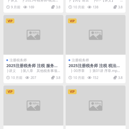
├ 讲义 ├ 2025年税务师-税法
├【00】前言 ├01-【讲义】 └
（Ⅰ）科目-精准冲刺108记.pd...
第01讲 报考与学习建议、...
9 月前
169
3.8
10 月前
138
3.8
VIP
VIP
注册税务师
注册税务师
2025注册税务师 注税 服务实
2025注册税务师 注税 税法二
务 习题强化-陈立文
习题强化班-刘佳辉
├讲义 ├第八章 其他税务事项
├ 00序章 ├ 第01讲 序章.mp
代理服务.pdf 334.93kb ...
4 80.63M └...
10 月前
207
3.8
10 月前
152
3.8
VIP
VIP