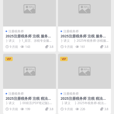
注册税务师
注册税务师
2025注册税务师 注税 服务实
2025注册税务师 注税 服务实
务 轻1·基础细讲班-陈硕
务 冲刺串讲课-刘忠
├ 讲义 ├ 1_前言、涉税专业服务
├ 讲义 ├ 2025年税务师-涉税服
概述、机构与范围(PDF笔记版).p...
务实务科目-精准冲刺108记.pd...
9 月前
143
3.8
9 月前
161
3.8
VIP
VIP
注册税务师
注册税务师
2025注册税务师 注税 税法二
2025注册税务师 注税 税法二
轻1·基础细讲班-张泉春
冲刺串讲课-孙婧玮
├ 讲义 ├ 00前言(PDF笔记版).pd
├ 讲义 ├ 2025年税务师-税法
f 999.56kb ...
（Ⅱ）-精准冲刺108记.pdf ...
9 月前
199
3.8
9 月前
226
3.8