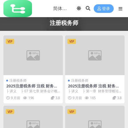
登录
注册税务师
VIP
VIP
注册税务师
注册税务师
2025注册税务师 注税 财务与
2025注册税务师 注税 财务与
会计 轻一·基础细讲班 王立立
会计 应试·基础精修班-王成瑶
├ 讲义 ├ 07 第七章 财务会计概
├ 讲义 ├ 第一章 财务管理概论(P
论.pdf 3.58M ...
DF省纸版)_批量水印_批量水印...
9 月前
196
3.8
9 月前
165
3.8
VIP
VIP