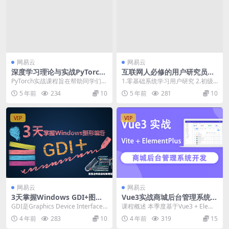
网易云
网易云
深度学习理论与实战PyTorch
互联网人必修的用户研究员课
实现 | 完结
| 完结
PyTorch实战课程旨在帮助同学们快
1.零基础系统学习用户研究 2.初级
速掌握PyTorch框架核心模块使用方
用户研究员 3.以用户为中心的产品
5 年前
234
10
5 年前
281
10
法与...
经理、设计...
VIP
VIP
网易云
网易云
3天掌握Windows GDI+图形
Vue3实战商城后台管理系统开
编程 | 完结
发 | 完结
GDI是Graphics Device Interface
课程概述 本季度基于Vue3 + Eleme
的缩写，含义是图形设备...
ntPlus + Vite实战开发商...
4 年前
283
10
4 年前
319
15