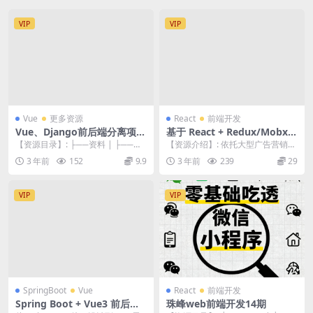
VIP
VIP
Vue
更多资源
React
前端开发
Vue、Django前后端分离项目
基于 React + Redux/Mobx
实战：学生管理系统V4.0
搞定复杂项目状态管理
【资源目录】: ├──资料 | ├──后
【资源介绍】: 依托大型广告营销平
端项目源码-01.rar 657.89k...
台项目，多维度讲解 React 状态管
3 年前
152
9.9
3 年前
239
29
理 状态...
VIP
VIP
SpringBoot
Vue
React
前端开发
Spring Boot + Vue3 前后端
珠峰web前端开发14期